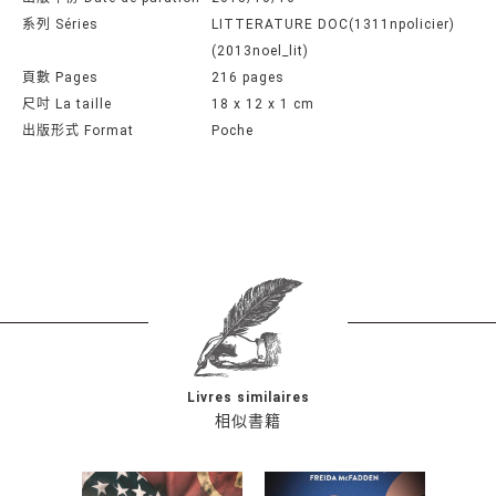
系列 Séries
LITTERATURE DOC(1311npolicier)
(2013noel_lit)
頁數 Pages
216 pages
尺吋 La taille
18 x 12 x 1 cm
出版形式 Format
Poche
Livres similaires
相似書籍