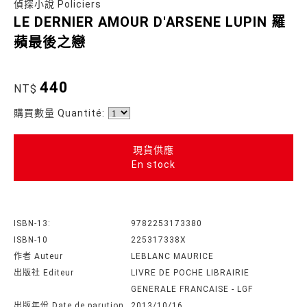
偵探小說 Policiers
LE DERNIER AMOUR D'ARSENE LUPIN 羅
蘋最後之戀
440
NT$
購買數量 Quantité:
現貨供應
En stock
ISBN-13:
9782253173380
ISBN-10
225317338X
作者 Auteur
LEBLANC MAURICE
出版社 Editeur
LIVRE DE POCHE LIBRAIRIE
GENERALE FRANCAISE - LGF
出版年份 Date de parution
2013/10/16