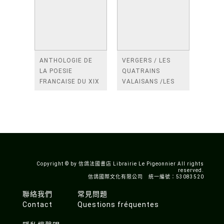
ANTHOLOGIE DE
VERGERS / LES
LA POESIE
QUATRAINS
FRANCAISE DU XIX
VALAISANS /LES
SIECLE (TOME 2-DE
ROSES /LES
BAUDELAIRE A
FENETRES
SAINT-POL-ROUX)
/TENDRES IMPOTS
A LA FRANCE
Copyright © by 信鴿法國書店 Librairie Le Pigeonnier All rights
reserved.
信鴿國際文化有限公司 統一編號：53083520
聯絡我們
常見問題
Contact
Questions fréquentes