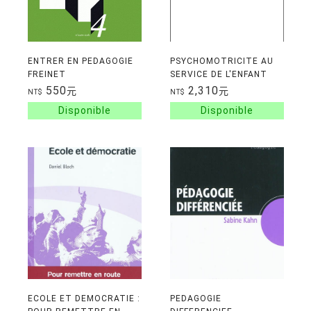
ENTRER EN PEDAGOGIE
PSYCHOMOTRICITE AU
FREINET
SERVICE DE L'ENFANT
NOTIONS ET
550
2,310
元
元
NT$
NT$
APPLICATIONS
PEDAGOGIQUES
ECOLE ET DEMOCRATIE :
PEDAGOGIE