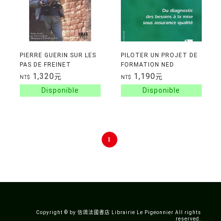
PIERRE GUERIN SUR LES
PILOTER UN PROJET DE
PAS DE FREINET
FORMATION NED
1,320
1,190
元
元
NT$
NT$
1
Copyright © by 信鴿法國書店 Librairie Le Pigeonnier All rights
reserved.