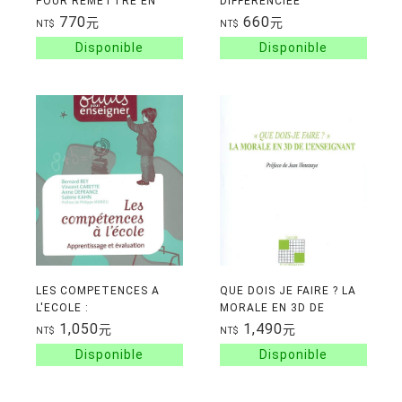
POUR REMETTRE EN
DIFFERENCIEE
ROUTE L'ASCENSEUR
770
660
元
元
NT$
NT$
ECONOMIQUE ET SOCIAL
LES COMPETENCES A
QUE DOIS JE FAIRE ? LA
L'ECOLE :
MORALE EN 3D DE
APPRENTISSAGE ET
L'ENSEIGNANT
1,050
1,490
元
元
NT$
NT$
EVALUATION