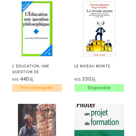
L' EDUCATION, UNE
LE NIVEAU MONTE
QUESTION DE
PHILOSOPHIE
440
330
元
元
NT$
NT$