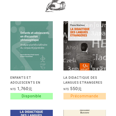
ENFANTS ET
LA DIDACTIQUE DES
ADOLESCENTS EN
LANGUES ETRANGERES
DISCUSSION
1,760
550
元
元
NT$
NT$
PHILOSOPHIQUE -
ANALYSE
PLURIDISCIPLINAIRE DU
CORPUS A(P)PRENDR