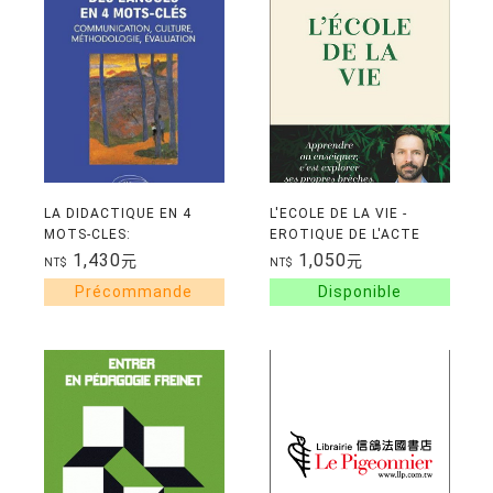
LA DIDACTIQUE EN 4
L'ECOLE DE LA VIE -
MOTS-CLES:
EROTIQUE DE L'ACTE
COMMUNICATION,
D'APPRENDRE
1,430
1,050
元
元
NT$
NT$
CULTURE,
METHODOLOGIE,
EVALUATION