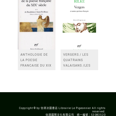
ANTHOLOGIE DE
VERGERS / LES
LA POESIE
QUATRAINS
FRANCAISE DU XIX
VALAISANS /LES
SIECLE (TOME 2-DE
ROSES /LES
BAUDELAIRE A
FENETRES
SAINT-POL-ROUX)
/TENDRES IMPOTS
A LA FRANCE
Copyright © by 信鴿法國書店 Librairie Le Pigeonnier All rights
reserved.
信鴿國際文化有限公司 統一編號：53083520