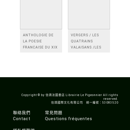
ANTHOLOGIE DE
VERGERS / LES
LA POESIE
QUATRAINS
FRANCAISE DU XIX
VALAISANS /LES
SIECLE (TOME 2-DE
ROSES /LES
BAUDELAIRE A
FENETRES
SAINT-POL-ROUX)
/TENDRES IMPOTS
A LA FRANCE
Copyright © by 信鴿法國書店 Librairie Le Pigeonnier All rights
reserved.
信鴿國際文化有限公司 統一編號：53083520
聯絡我們
常見問題
Contact
Questions fréquentes