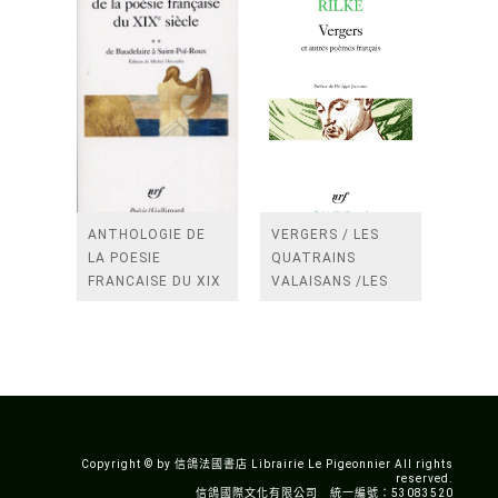
ANTHOLOGIE DE
VERGERS / LES
LA POESIE
QUATRAINS
FRANCAISE DU XIX
VALAISANS /LES
SIECLE (TOME 2-DE
ROSES /LES
BAUDELAIRE A
FENETRES
SAINT-POL-ROUX)
/TENDRES IMPOTS
A LA FRANCE
Copyright © by 信鴿法國書店 Librairie Le Pigeonnier All rights
reserved.
信鴿國際文化有限公司 統一編號：53083520