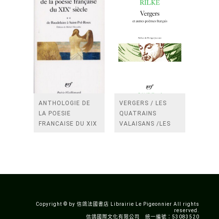
ANTHOLOGIE DE
VERGERS / LES
LA POESIE
QUATRAINS
FRANCAISE DU XIX
VALAISANS /LES
SIECLE (TOME 2-DE
ROSES /LES
BAUDELAIRE A
FENETRES
SAINT-POL-ROUX)
/TENDRES IMPOTS
A LA FRANCE
Copyright © by 信鴿法國書店 Librairie Le Pigeonnier All rights
reserved.
信鴿國際文化有限公司 統一編號：53083520