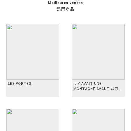
Meilleures ventes
熱門商品
LES PORTES
IL Y AVAIT UNE
MONTAGNE AVANT 从前有
座山