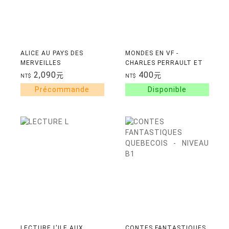
ALICE AU PAYS DES
MONDES EN VF -
MERVEILLES
CHARLES PERRAULT ET
LE SECRET DES CONTES
2,090
400
元
元
NT$
NT$
LECTURE L'ILE AUX
CONTES FANTASTIQUES