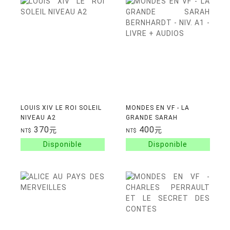
LOUIS XIV LE ROI SOLEIL
MONDES EN VF - LA
NIVEAU A2
GRANDE SARAH
BERNHARDT - NIV. A1 -
370
400
元
元
NT$
NT$
LIVRE + AUDIOS