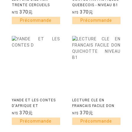
TRENTE CERCUEILS
QUEBECOIS - NIVEAU B1
NIVEAU A2
370
370
元
元
NT$
NT$
YANDE ET LES CONTES
LECTURE CLE EN
D'AFRIQUE ET
FRANCAIS FACILE DON
D'AILLEURS NIVEAU A2
QUICHOTTE NIVEAU B1
370
370
元
元
NT$
NT$