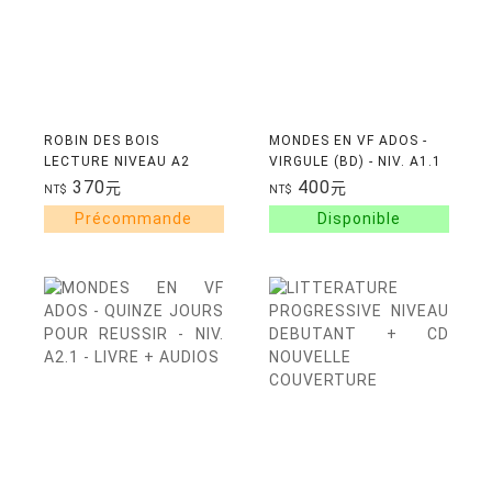
ROBIN DES BOIS
MONDES EN VF ADOS -
LECTURE NIVEAU A2
VIRGULE (BD) - NIV. A1.1
- LIVRE + AUDIOS
370
400
元
元
NT$
NT$