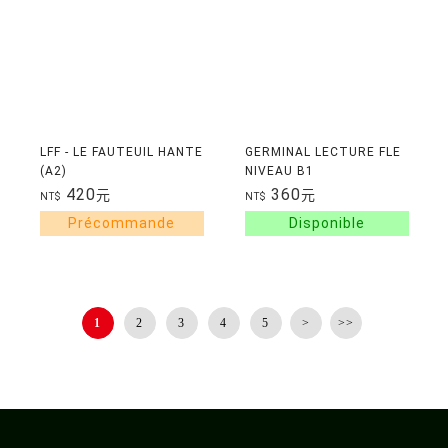
LFF - LE FAUTEUIL HANTE
GERMINAL LECTURE FLE
(A2)
NIVEAU B1
420
360
元
元
NT$
NT$
1
2
3
4
5
>
>>