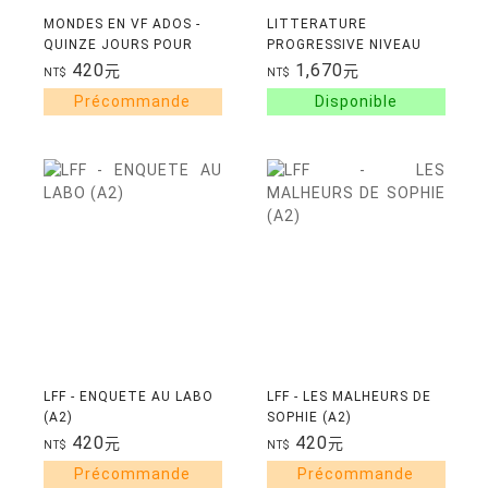
MONDES EN VF ADOS -
LITTERATURE
QUINZE JOURS POUR
PROGRESSIVE NIVEAU
REUSSIR - NIV. A2.1 -
DEBUTANT + CD
420
1,670
元
元
NT$
NT$
LIVRE + AUDIOS
NOUVELLE COUVERTURE
LFF - ENQUETE AU LABO
LFF - LES MALHEURS DE
(A2)
SOPHIE (A2)
420
420
元
元
NT$
NT$