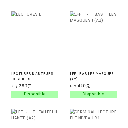
LECTURES D'AUTEURS -
LFF - BAS LES MASQUES !
CORRIGES
(A2)
280
420
元
元
NT$
NT$