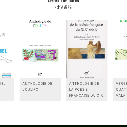
Livres similaires
相似書籍
IEL
ANTHOLOGIE DE
ANTHOLOGIE DE
VERGE
L'OULIPO
LA POESIE
QUAT
FRANCAISE DU XIX
VALAI
SIECLE (TOME 2-DE
ROSES
BAUDELAIRE A
FENE
SAINT-POL-ROUX)
/TEN
A LA 