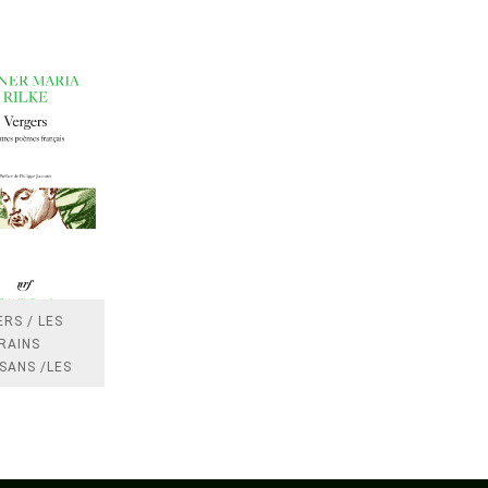
RS / LES
RAINS
SANS /LES
 /LES
TRES
DRES IMPOTS
FRANCE