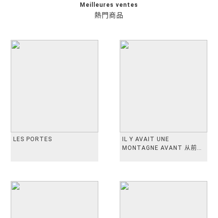
Meilleures ventes
熱門商品
LES PORTES
IL Y AVAIT UNE
MONTAGNE AVANT 从前有
座山