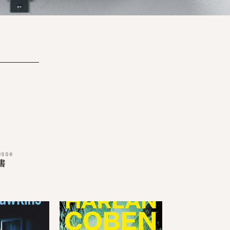
E
MEFIE-TOI