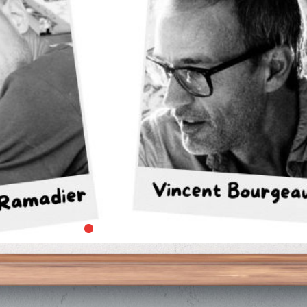
Vient d'Arriver
新到商品
cier et Fiction
Loisirs, Cuisine
FLE
Périodique
Jeun
偵探、科幻
休閒、烹飪
法語學習
期刊
童