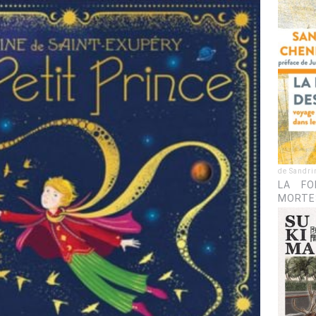
de Sandri
LA FO
MORTE