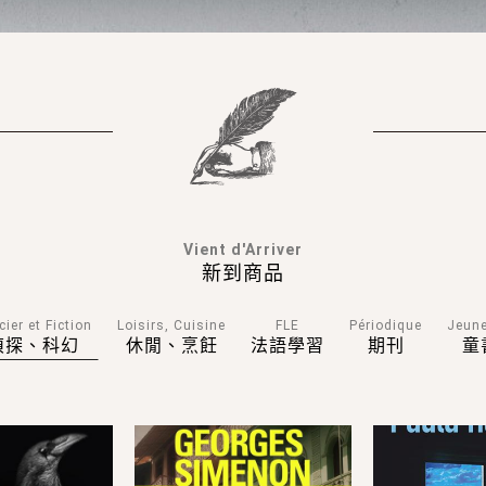
 - VOL01
LES ROMANS DURS -
L'HEURE BLEU
QUARTIER NEGRE
Sciences humaines
Art
Littérature
BD
Asie
人文科學
藝術
文學小說
漫畫
亞洲