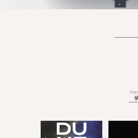
DUNE, LES ORIGINES -
L'AME DU MAL
TOME 1 LA COMMUNAUTE
DES SOEURS - VOL01