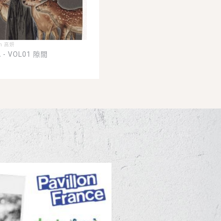
an 高妍
 - VOL01 隙間