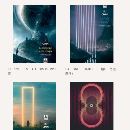
LE PROBLEME A TROIS CORPS 三
LA FORET SOMBRE (三體II：黑暗
體
森林)