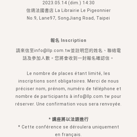
2023.05.14 (dim.) 14:30
信鴿法國書店 La Librairie Le Pigeonnier
No.9, Lane97, SongJiang Road, Taipei
報名 Inscription
請來信至info@llp.com.tw並註明您的姓名、聯絡電
話及參加人數。您將會收到一封報名確認信。
Le nombre de places étant limité, les
inscriptions sont obligatoires. Merci de nous
préciser nom, prénom, numéro de téléphone et
nombre de participants à info@llp.com.tw pour
réserver. Une confirmation vous sera renvoyée.
* 講座將以法語進行
* Cette conférence se déroulera uniquement
en français.