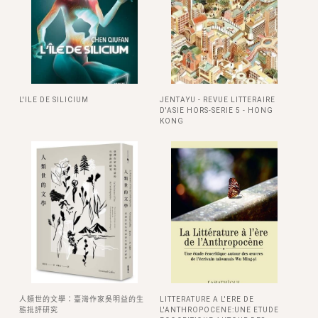
L'ILE DE SILICIUM
JENTAYU - REVUE LITTERAIRE
D'ASIE HORS-SERIE 5 - HONG
KONG
人類世的文學：臺灣作家吳明益的生
LITTERATURE A L'ERE DE
態批評研究
L'ANTHROPOCENE:UNE ETUDE