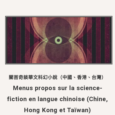
關首奇談華文科幻小說（中國、香港、台灣）
Menus propos sur la science-
fiction en langue chinoise (Chine,
Hong Kong et Taïwan)