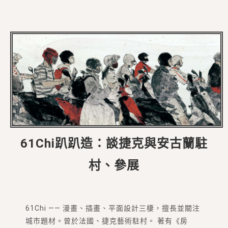
61Chi趴趴造：談捷克與安古蘭駐
村、參展
61Chi —— 漫畫、插畫、平面設計三棲，擅長並關注
城市題材。曾於法國、捷克藝術駐村。 著有《房