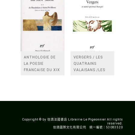
ANTHOLOGIE DE
VERGERS / LES
LA POESIE
QUATRAINS
FRANCAISE DU XIX
VALAISANS /LES
SIECLE (TOME 2-DE
ROSES /LES
BAUDELAIRE A
FENETRES
SAINT-POL-ROUX)
/TENDRES IMPOTS
A LA FRANCE
Copyright © by 信鴿法國書店 Librairie Le Pigeonnier All rights
reserved.
信鴿國際文化有限公司 統一編號：53083520