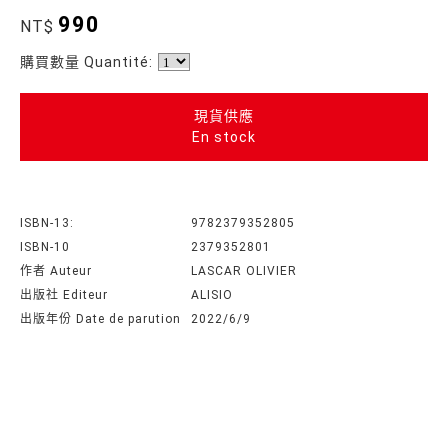
990
NT$
購買數量 Quantité:
現貨供應
En stock
ISBN-13:
9782379352805
ISBN-10
2379352801
作者 Auteur
LASCAR OLIVIER
出版社 Editeur
ALISIO
出版年份 Date de parution
2022/6/9