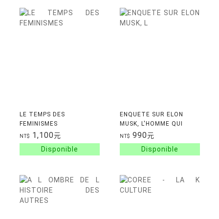
LE TEMPS DES
ENQUETE SUR ELON
FEMINISMES
MUSK, L'HOMME QUI
DEFIE LA SCIENCE -
1,100
990
元
元
NT$
NT$
COLONISATION DE MARS,
VOITURES AUTONOMES,
IMPL