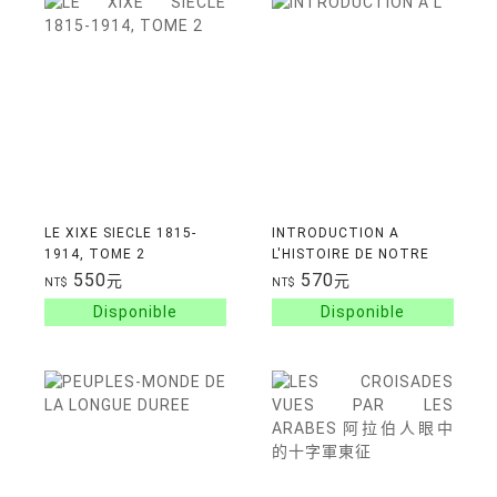
LE XIXE SIECLE 1815-
INTRODUCTION A
1914, TOME 2
L'HISTOIRE DE NOTRE
TEMPS, TOME 3
550
570
元
元
NT$
NT$