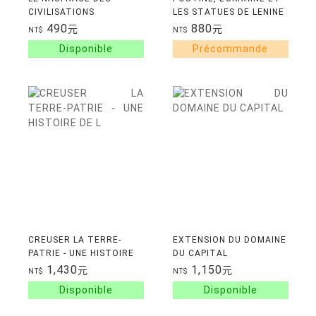
CIVILISATIONS
LES STATUES DE LENINE
490
880
元
元
NT$
NT$
CREUSER LA TERRE-
EXTENSION DU DOMAINE
PATRIE - UNE HISTOIRE
DU CAPITAL
DE L'ARCHEOLOGIE EN
1,430
1,150
元
元
NT$
NT$
PALESTINE-ISRAEL