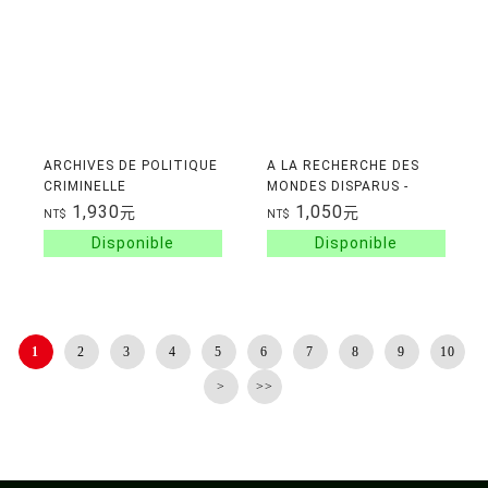
ARCHIVES DE POLITIQUE
A LA RECHERCHE DES
CRIMINELLE
MONDES DISPARUS -
L'AVENTURE DE
1,930
1,050
元
元
NT$
NT$
L'ARCHEOLOGIE
1
2
3
4
5
6
7
8
9
10
>
>>