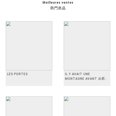
Meilleures ventes
熱門商品
LES PORTES
IL Y AVAIT UNE
MONTAGNE AVANT 从前有
座山