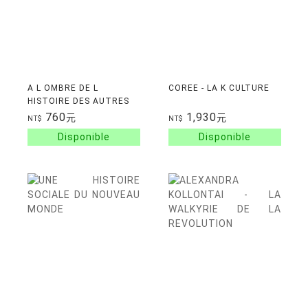
A L OMBRE DE L
COREE - LA K CULTURE
HISTOIRE DES AUTRES
760
1,930
元
元
NT$
NT$