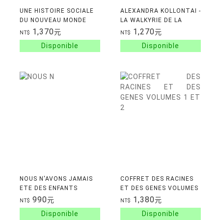
UNE HISTOIRE SOCIALE
ALEXANDRA KOLLONTAI -
DU NOUVEAU MONDE
LA WALKYRIE DE LA
REVOLUTION
1,370
1,270
元
元
NT$
NT$
NOUS N'AVONS JAMAIS
COFFRET DES RACINES
ETE DES ENFANTS
ET DES GENES VOLUMES
1 ET 2
990
1,380
元
元
NT$
NT$