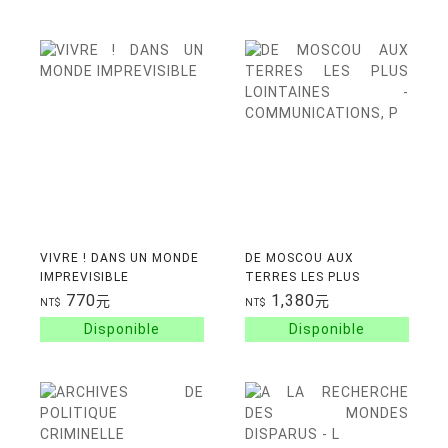
VIVRE ! DANS UN MONDE
DE MOSCOU AUX
IMPREVISIBLE
TERRES LES PLUS
LOINTAINES -
770
1,380
元
元
NT$
NT$
COMMUNICATIONS, P