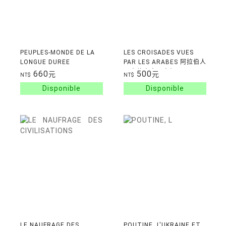
PEUPLES-MONDE DE LA
LES CROISADES VUES
LONGUE DUREE
PAR LES ARABES 阿拉伯人
眼中的十字軍東征
660
500
元
元
NT$
NT$
LE NAUFRAGE DES
POUTINE, L'UKRAINE ET