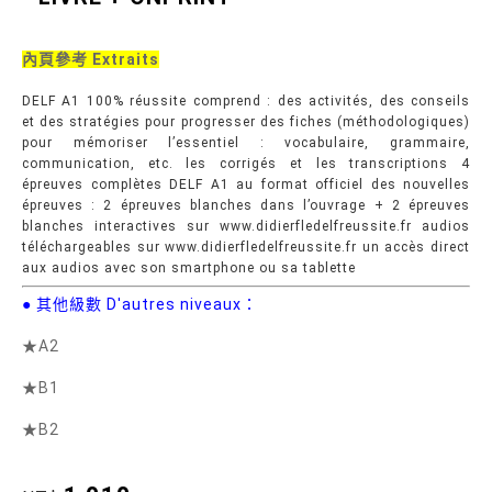
內頁參考 Extraits
DELF A1 100% réussite comprend : des activités, des conseils
et des stratégies pour progresser des fiches (méthodologiques)
pour mémoriser l’essentiel : vocabulaire, grammaire,
communication, etc. les corrigés et les transcriptions 4
épreuves complètes DELF A1 au format officiel des nouvelles
épreuves : 2 épreuves blanches dans l’ouvrage + 2 épreuves
blanches interactives sur www.didierfledelfreussite.fr audios
téléchargeables sur www.didierfledelfreussite.fr un accès direct
aux audios avec son smartphone ou sa tablette
● 其他級數 D'autres niveaux：
★A2
★B1
★B2