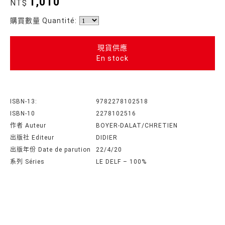
1,010
NT$
購買數量 Quantité:
現貨供應
En stock
ISBN-13:
9782278102518
ISBN-10
2278102516
作者 Auteur
BOYER-DALAT/CHRETIEN
出版社 Editeur
DIDIER
出版年份 Date de parution
22/4/20
系列 Séries
LE DELF – 100%