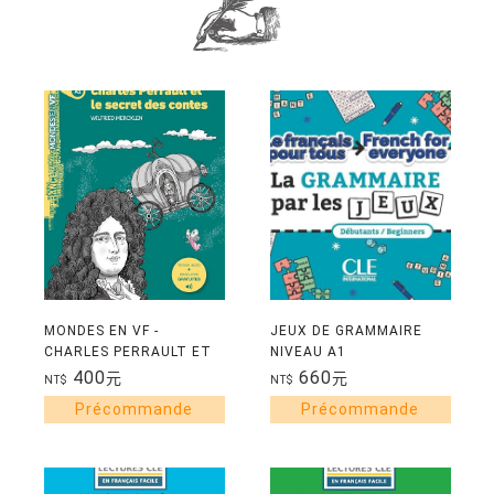
MONDES EN VF -
JEUX DE GRAMMAIRE
CHARLES PERRAULT ET
NIVEAU A1
LE SECRET DES CONTES
400
660
元
元
NT$
NT$