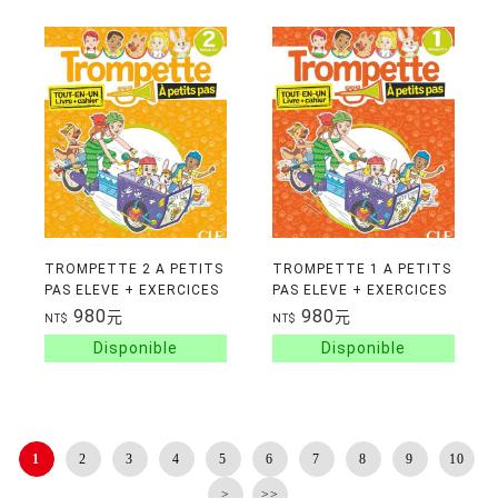
TROMPETTE 2 A PETITS
TROMPETTE 1 A PETITS
PAS ELEVE + EXERCICES
PAS ELEVE + EXERCICES
NIVEAU A1.1
NIVEAU A1.1
980
980
元
元
NT$
NT$
1
2
3
4
5
6
7
8
9
10
>
>>