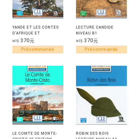
YANDE ET LES CONTES
LECTURE CANDIDE
D'AFRIQUE ET
NIVEAU B1
D'AILLEURS NIVEAU A2
370
370
元
元
NT$
NT$
LE COMTE DE MONTE-
ROBIN DES BOIS