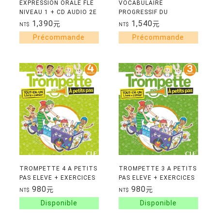
EXPRESSION ORALE FLE
VOCABULAIRE
NIVEAU 1 + CD AUDIO 2E
PROGRESSIF DU
EDITION
FRANCAIS C1 C2
1,390
1,540
元
元
NT$
NT$
PERFECTIONNEMENT
TROMPETTE 4 A PETITS
TROMPETTE 3 A PETITS
PAS ELEVE + EXERCICES
PAS ELEVE + EXERCICES
NIVEAU A1.2
NIVEAU A1.2
980
980
元
元
NT$
NT$