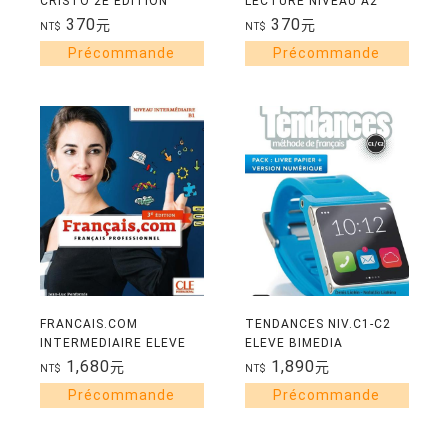
CRISTO 2E EDITION
LECTURE NIVEAU A2
370
370
元
元
NT$
NT$
FRANCAIS.COM
TENDANCES NIV.C1-C2
INTERMEDIAIRE ELEVE
ELEVE BIMEDIA
3EME EDITION
METHODE DE FRANCAIS
1,680
1,890
元
元
NT$
NT$