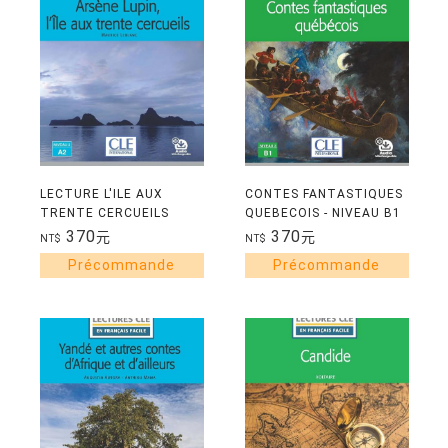
LECTURE L'ILE AUX
CONTES FANTASTIQUES
TRENTE CERCUEILS
QUEBECOIS - NIVEAU B1
NIVEAU A2
370
370
元
元
NT$
NT$