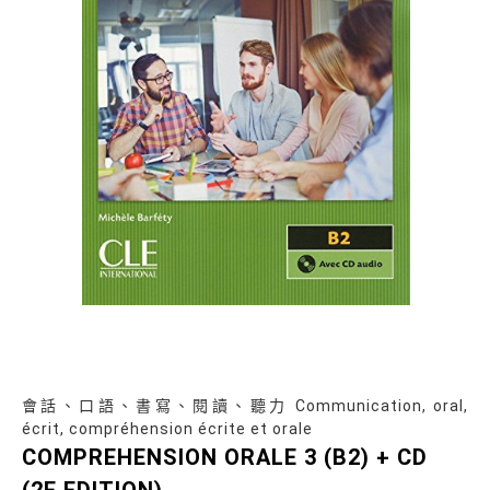
會話、口語、書寫、閱讀、聽力 Communication, oral,
écrit, compréhension écrite et orale
COMPREHENSION ORALE 3 (B2) + CD
(2E EDITION)