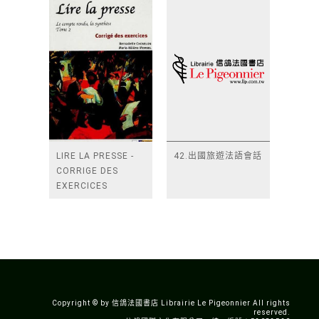
LIRE LA PRESSE -
42.出國旅遊法語會話
CORRIGE DES
EXERCICES
Copyright © by 信鴿法國書店 Librairie Le Pigeonnier All rights
reserved.