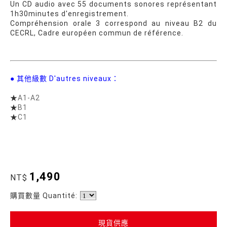
Un CD audio avec 55 documents sonores représentant
1h30minutes d'enregistrement.
Compréhension orale 3 correspond au niveau B2 du
CECRL, Cadre européen commun de référence.
● 其他級數 D'autres niveaux：
★
A1-A2
★
B1
★
C1
1,490
NT$
購買數量 Quantité:
現貨供應