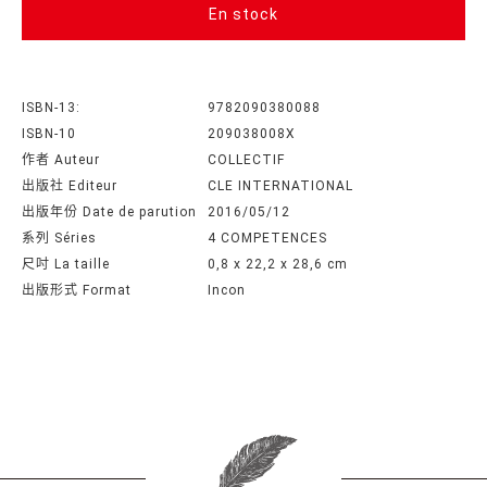
En stock
ISBN-13:
9782090380088
ISBN-10
209038008X
作者 Auteur
COLLECTIF
出版社 Editeur
CLE INTERNATIONAL
出版年份 Date de parution
2016/05/12
系列 Séries
4 COMPETENCES
尺吋 La taille
0,8 x 22,2 x 28,6 cm
出版形式 Format
Incon