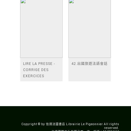
LIRE LA PRESSE -
42.出國旅遊法語會話
CORRIGE DES
EXERCICES
Copyright © by 信鴿法國書店 Librairie Le Pigeonnier All rights
reserved.