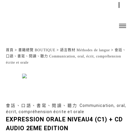
首頁
>
書籍總覽 BOUTIQUE
>
語言教材 Méthodes de langue
>
會話、
口語、書寫、閱讀、聽力 Communication, oral, écrit, compréhension
écrite et orale
會話、口語、書寫、閱讀、聽力 Communication, oral,
écrit, compréhension écrite et orale
EXPRESSION ORALE NIVEAU4 (C1) + CD
AUDIO 2EME EDITION