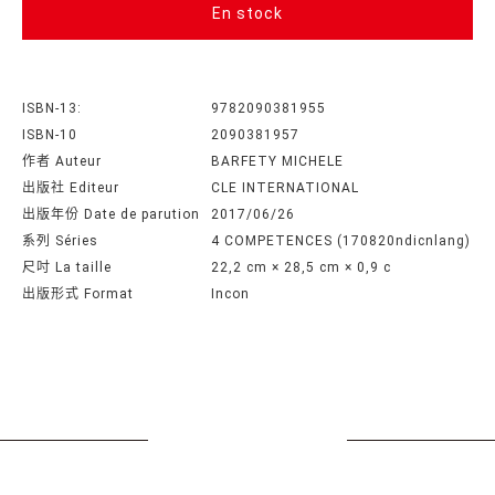
En stock
ISBN-13:
9782090381955
ISBN-10
2090381957
作者 Auteur
BARFETY MICHELE
出版社 Editeur
CLE INTERNATIONAL
出版年份 Date de parution
2017/06/26
系列 Séries
4 COMPETENCES (170820ndicnlang)
尺吋 La taille
22,2 cm × 28,5 cm × 0,9 c
出版形式 Format
Incon