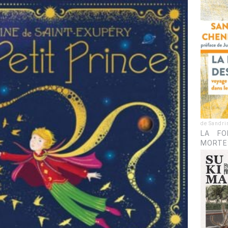
de Sandri
LA FO
MORTE