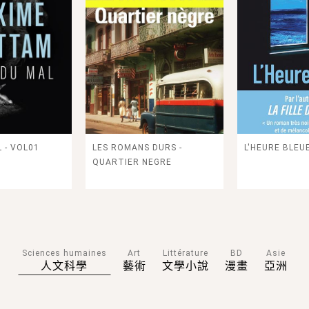
 - VOL01
LES ROMANS DURS -
L'HEURE BLEU
QUARTIER NEGRE
Sciences humaines
Art
Littérature
BD
Asie
人文科學
藝術
文學小說
漫畫
亞洲