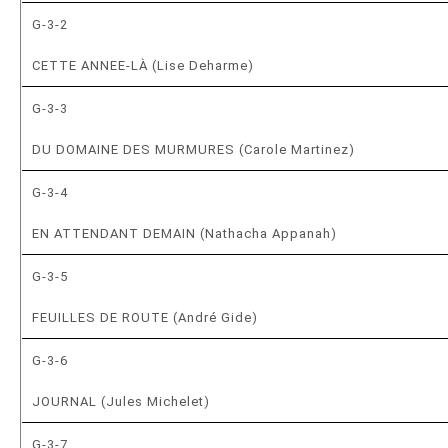
G-3-2
CETTE ANNEE-LÀ (Lise Deharme)
G-3-3
DU DOMAINE DES MURMURES (Carole Martinez)
G-3-4
EN ATTENDANT DEMAIN (Nathacha Appanah)
G-3-5
FEUILLES DE ROUTE (André Gide)
G-3-6
JOURNAL (Jules Michelet)
G-3-7