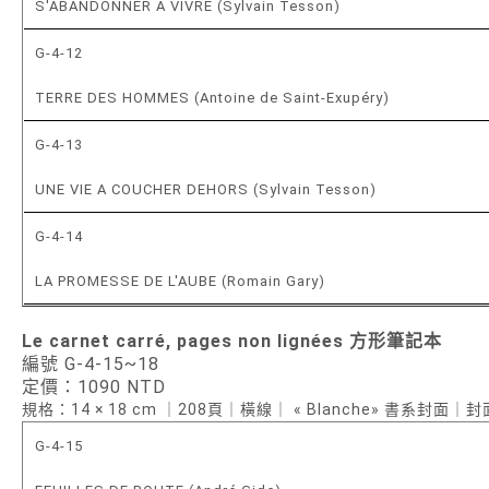
S'ABANDONNER À VIVRE (Sylvain Tesson)
G-4-12
TERRE DES HOMMES (Antoine de Saint-Exupéry)
G-4-13
UNE VIE A COUCHER DEHORS (Sylvain Tesson)
G-4-14
LA PROMESSE DE L'AUBE (Romain Gary)
Le carnet carré
, pages non lign
ées
方形筆記本
編號 G-4-15~18
定價：1090 NTD
規格：14 × 18 cm ｜208頁｜橫線｜ « Blanche» 書系封面
G-4-15