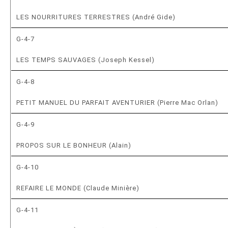
LES NOURRITURES TERRESTRES (André Gide)
G-4-7
LES TEMPS SAUVAGES (Joseph Kessel)
G-4-8
PETIT MANUEL DU PARFAIT AVENTURIER (Pierre Mac Orlan)
G-4-9
PROPOS SUR LE BONHEUR (Alain)
G-4-10
REFAIRE LE MONDE (Claude Minière)
G-4-11