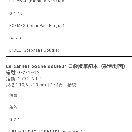
ENFANCE (Nathalie Sarraute)
G-1-15
POEMES (Léon-Paul Fargue)
G-1-16
L'IDEE (Stéphane Jougla)
Le carnet poche couleur 口袋版筆記本（彩色封面）
編號 G-2-1~12
定價：730 NTD
規格：10,5 × 13 cm｜144頁｜橫線
編號
題名
G-2-1
LES MILLE ET UNE NUITS (Anonyme)