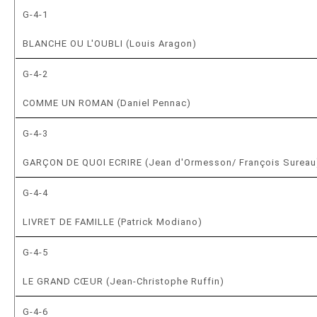
G-4-1
BLANCHE OU L'OUBLI (Louis Aragon)
G-4-2
COMME UN ROMAN (Daniel Pennac)
G-4-3
GARÇON DE QUOI ECRIRE (Jean d'Ormesson/ François Sureau
G-4-4
LIVRET DE FAMILLE (Patrick Modiano)
G-4-5
LE GRAND CŒUR (Jean-Christophe Ruffin)
G-4-6