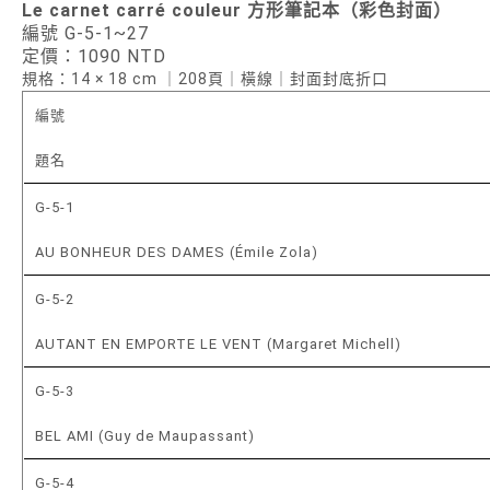
Le carnet carré couleur 方形筆記本（彩色封面）
編號 G-5-1~27
定價：1090 NTD
規格：14 × 18 cm ｜208頁｜橫線｜封面封底折口
編號
題名
G-5-1
AU BONHEUR DES DAMES (Émile Zola)
G-5-2
AUTANT EN EMPORTE LE VENT (Margaret Michell)
G-5-3
BEL AMI (Guy de Maupassant)
G-5-4