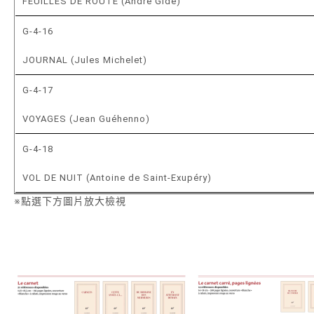
FEUILLES DE ROUTE (André Gide)
G-4-16
JOURNAL (Jules Michelet)
G-4-17
VOYAGES (Jean Guéhenno)
G-4-18
VOL DE NUIT (Antoine de Saint-Exupéry)
※點選下方圖片放大檢視