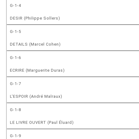
G-1-4
DESIR (Philippe Sollers)
G-1-5
DETAILS (Marcel Cohen)
G-1-6
ECRIRE (Marguerite Duras)
G-1-7
L'ESPOIR (André Malraux)
G-1-8
LE LIVRE OUVERT (Paul Éluard)
G-1-9