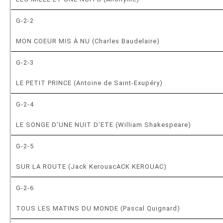
G-2-2
MON COEUR MIS À NU (Charles Baudelaire)
G-2-3
LE PETIT PRINCE (Antoine de Saint-Exupéry)
G-2-4
LE SONGE D'UNE NUIT D'ETE (William Shakespeare)
G-2-5
SUR LA ROUTE (Jack KerouacACK KEROUAC)
G-2-6
TOUS LES MATINS DU MONDE (Pascal Quignard)