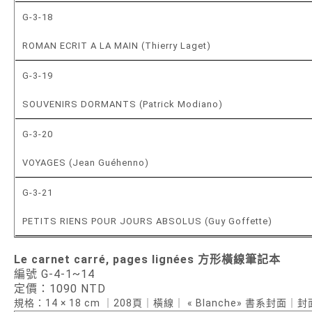
G-3-18
ROMAN ECRIT A LA MAIN (Thierry Laget)
G-3-19
SOUVENIRS DORMANTS (Patrick Modiano)
G-3-20
VOYAGES (Jean Guéhenno)
G-3-21
PETITS RIENS POUR JOURS ABSOLUS (Guy Goffette)
Le carnet carré, pages lign
ées
方形橫線筆記本
編號 G-4-1~14
定價：1090 NTD
規格：14 × 18 cm ｜208頁｜橫線｜ « Blanche» 書系封面