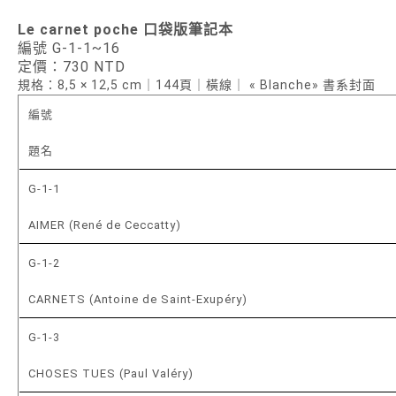
Le carnet poche 口袋版筆記本
編號 G-1-1~16
定價：730 NTD
規格：8,5 × 12,5 cm｜144頁｜橫線｜ « Blanche» 書系封面
編號
題名
G-1-1
AIMER (René de Ceccatty)
G-1-2
CARNETS (Antoine de Saint-Exupéry)
G-1-3
CHOSES TUES (Paul Valéry)