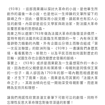
《93年》，這部雨果藉以探討大革命的小說，是他畢生所
創作的最後一本小說，也是他以一生焠鍊的文筆所留下的
巔峰之作。因此，儘管採用小說文體，讀起來也有扣人心
弦的劇情，內容卻是這位文學家與政治家，對法國大革命
反覆思索後的思想結晶。
雨果之所以選擇1793年做為法國大革命的象徵並非偶然，
當時年輕的法國共和正面臨生死關頭的一年：內有保王黨
復辟勢力煽動的內戰，外有企圖瓜分領土而聯合組成「第
一次反法聯盟」的歐洲列強。《93年》一書讓我們身歷其
境，看看舊勢力、新勢力，以及平民百姓如何面對歷史的
巨輪，試圖生存也企圖改變歷史發展的脈絡。
事實上，《93年》或許是雨果窮及一生最想寫作的一本小
說，因為他的父親便是共和黨將領，母親則是同情保王黨
的一份子，兩人卻因為1793年的那一場內戰而相遇更相
愛，才生下了雨果。因此，雨果是名符其實的「法國大革
命之子」，其政治傾向也從一開始深受母親影響，而逐漸
轉為支持共和理想。
讓我們用感性欣賞浪漫文豪筆下可歌可泣的劇情，同時不
忘理性反思大革命理念對後世深遠的影響！