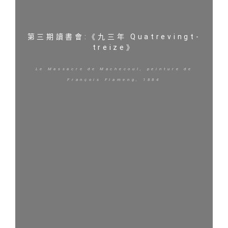
第三期讀書會:《九三年 Quatrevingt-
treize》
Le Massacre de Machecoul, peinture de
François Flameng, 1884