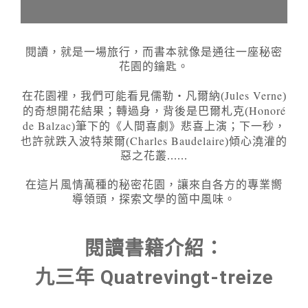
閱讀，就是一場旅行，而書本就像是通往一座秘密
花園的鑰匙。
Jules Verne
在花園裡，我們可能看見儒勒‧凡爾納(
)
Honoré
的奇想開花結果；轉過身，背後是巴爾札克(
de Balzac
)筆下的《人間喜劇》悲喜上演；下一秒，
Charles Baudelaire
也許就跌入波特萊爾(
)傾心澆灌的
惡之花叢......
在這片風情萬種的秘密花園，讓來自各方的專業嚮
導領頭，探索文學的箇中風味。
閱讀書籍介紹：
九三年 Quatrevingt-treize