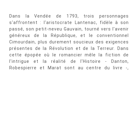
Dans la Vendée de 1793, trois personnages
s'affrontent : l'aristocrate Lantenac, fidèle à son
passé, son petit-neveu Gauvain, tourné vers l'avenir
généreux de la République, et le conventionnel
Cimourdain, plus durement soucieux des exigences
présentes de la Révolution et de la Terreur. Dans
cette épopée où le romancier mêle la fiction de
l'intrigue et la réalité de l'Histoire - Danton,
Robespierre et Marat sont au centre du livre -,
chacun des trois héros se trouve ainsi guidé par une
certaine idée du devoir et de l'honneur. Et chacun
sera conduit à une forme d'héroïsme qui n'écarte
pas la mort.
L'écrivain se refuse donc à trancher, et Quatrevingt-
Treize n'est pas un roman à thèse : «Je ne veux ni
du crime rouge ni du crime blanc.» Mais la violence
où s'achevait l'Ancien Régime était certainement un
mal nécessaire, et ce qui s'affirme dans ce livre qui
paraît en 1874 et sera le dernier roman de Hugo,