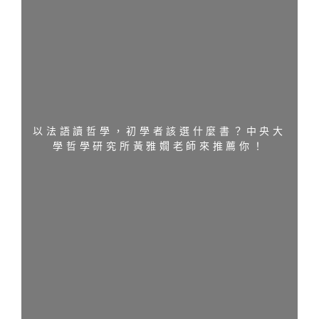
以法語讀哲學，初學者該選什麼書？中央大
學哲學研究所黃雅嫺老師來推薦你！