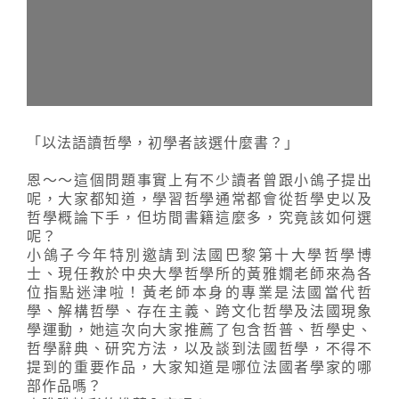
「以法語讀哲學，初學者該選什麼書？」
恩～～這個問題事實上有不少讀者曾跟小鴿子提出
呢，大家都知道，學習哲學通常都會從哲學史以及
哲學概論下手，但坊間書籍這麼多，究竟該如何選
呢？
小鴿子今年特別邀請到法國巴黎第十大學哲學博
士、現任教於中央大學哲學所的黃雅嫺老師來為各
位指點迷津啦！黃老師本身的專業是法國當代哲
學、解構哲學、存在主義、跨文化哲學及法國現象
學運動，她這次向大家推薦了包含哲普、哲學史、
哲學辭典、研究方法，以及談到法國哲學，不得不
提到的重要作品，大家知道是哪位法國者學家的哪
部作品嗎？