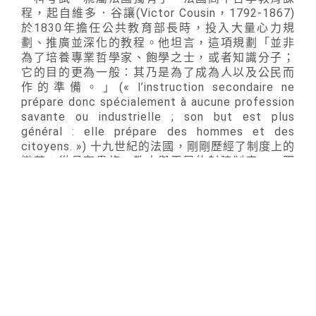
程，起自維多．谷讓(Victor Cousin，1792-1867)
於1830年擔任公共教育部長時，投入大量心力規
劃、推廣並深化的教程。他坦言，這項規劃「並非
為了培養專業哲學家、飽學之士，或者知識分子；
它的目的更為一般：其乃是為了成為人以及公民而
作的準備。」(« l’instruction secondaire ne
prépare donc spécialement à aucune profession
savante ou industrielle ; son but est plus
général : elle prépare des hommes et des
citoyens. ») 十九世紀的法國，剛剛歷經了制度上的
變革：從具有貴族、教士與平民的封建制度，一躍
而為所有公民在憲法之前人人平等的共和制度。伴
隨這項制度而來的則是承自十八世紀的啟蒙思想：
鼓吹人們無分貧富、出身階級，均勇於獨立思考、
重新追溯最為清晰的普遍原理。這也是本身便是哲
學家的谷讓，一當其從事公職之時，便著力落實這
項理念的原因。
法國中小學的教科書並非一綱一本，而是一綱多
本，因此羅列這些課綱並選擇相關哲學文本，加以
分析、解說，就看各家出版社如何使出渾身解術