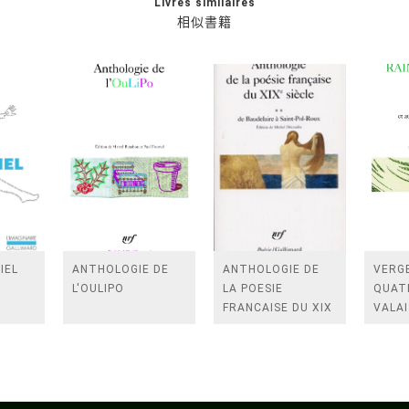
Livres similaires
相似書籍
IEL
ANTHOLOGIE DE
ANTHOLOGIE DE
VERGE
L'OULIPO
LA POESIE
QUAT
FRANCAISE DU XIX
VALAI
SIECLE (TOME 2-DE
ROSES
BAUDELAIRE A
FENE
SAINT-POL-ROUX)
/TEN
A LA 