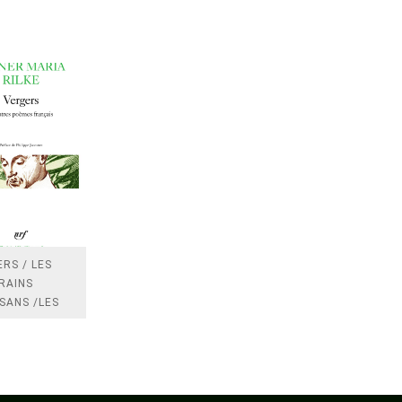
RS / LES
RAINS
SANS /LES
 /LES
TRES
DRES IMPOTS
FRANCE