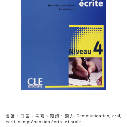
會話、口語、書寫、閱讀、聽力 Communication, oral,
écrit, compréhension écrite et orale