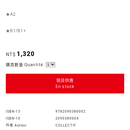
★A2
★B1/B1+
1,320
NT$
購買數量 Quantité:
現貨供應
En stock
ISBN-13:
9782090380002
ISBN-10
2090380004
作者 Auteur
COLLECTIF