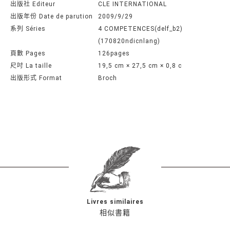
出版社 Editeur
CLE INTERNATIONAL
出版年份 Date de parution
2009/9/29
系列 Séries
4 COMPETENCES(delf_b2)
(170820ndicnlang)
頁數 Pages
126pages
尺吋 La taille
19,5 cm × 27,5 cm × 0,8 c
出版形式 Format
Broch
Livres similaires
相似書籍