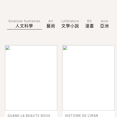
Sciences humaines
Art
Littérature
BD
Asie
人文科學
藝術
文學小說
漫畫
亞洲
QUAND LA BEAUTE NOUS
HISTOIRE DE L'IRAN