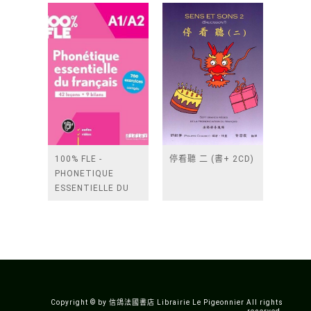
DIDIERFLE.APP
100% FLE -
停看聽 二 (書+ 2CD)
PHONETIQUE
ESSENTIELLE DU
FRANCAIS A1/A2 -
LIVRE +
DIDIERFLE.APP
Copyright © by 信鴿法國書店 Librairie Le Pigeonnier All rights