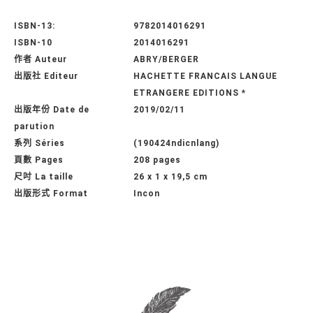
ISBN-13:
9782014016291
ISBN-10
2014016291
作者 Auteur
ABRY/BERGER
出版社 Editeur
HACHETTE FRANCAIS LANGUE
ETRANGERE EDITIONS *
出版年份 Date de
2019/02/11
parution
系列 Séries
(190424ndicnlang)
頁數 Pages
208 pages
尺吋 La taille
26 x 1 x 19,5 cm
出版形式 Format
Incon