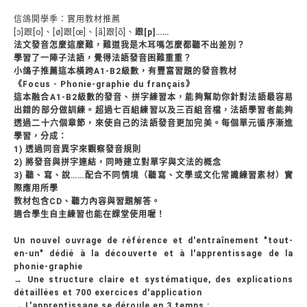
信鴿開學季：實用教材推薦
[ɔ]跟[o]、[ø]跟[œ]、[ã]跟[õ]、
跟[p]……
法文發音怎麼這麼難，難道我是木耳嗎怎麼都聽不出差別？
學習了一陣子法語，覺得法語發音困難重重？
小鴿子推薦這本橫跨A1-B2級數，有豐富習題的發音教材
《Focus - Phonie-graphie du français》
這本融合A1-B2級數的發音、拼字練習本，能夠幫助你針對法語最容易
出錯的部分做訓練。超過七百組練習以及三百組音檔，法語學習者能夠
透過二十六個章節，來使自己的法語發音更加完美。每個單元循序漸進
學習，分成：
1) 透過同音異字來觀察發音規則
2) 將發音與拼字連結，同時建立對單字與文法的概念
3) 聽、寫、說……配合不同情境（聽寫、文學或文化常識練習素材）實
際應用所學
教材包含CD、聽力內容與習題解答。
適合學生自主練習也能在課堂使用喔！
Un nouvel ouvrage de référence et d'entraînement "tout-
en-un" dédié à la découverte et à l'apprentissage de la
phonie-graphie
→ Une structure claire et systématique, des explications
détaillées et 700 exercices d'application
→ L'apprentissage se déroule en 3 temps :