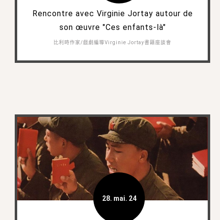
Rencontre avec Virginie Jortay autour de
son œuvre "Ces enfants-là"
比利時作家/戲劇編導Virginie Jortay書籍座談會
28. mai. 24