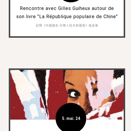
Rencontre avec Gilles Guiheux autour de
son livre "La République populaire de Chine"
紀野《中國通史-中華人民共和國卷》座談會
5. mai. 24