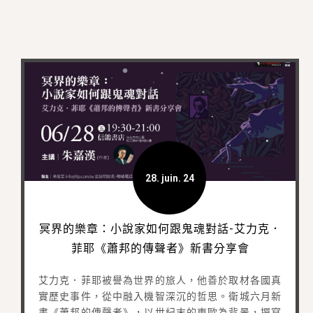
28. juin. 24
冥界的樂章：小說家如何跟鬼魂對話-艾力克．
菲耶《蕭邦的傳聲者》新書分享會
艾力克．菲耶被譽為世界的旅人，他善於取材各國真
實歷史事件，從中融入機智深沉的哲思。衛城六月新
書《蕭邦的傳聲者》，以世紀末的東歐為背景，撰寫