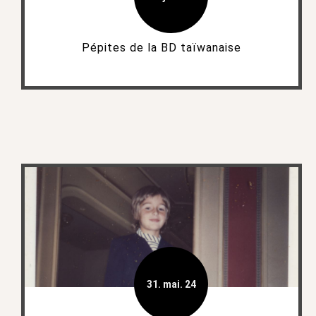
Pépites de la BD taïwanaise
31. mai. 24