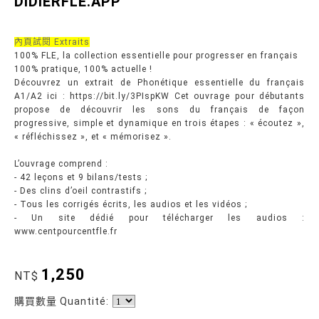
DIDIERFLE.APP
內頁試閱 Extraits
100% FLE, la collection essentielle pour progresser en français
100% pratique, 100% actuelle !
Découvrez un extrait de Phonétique essentielle du français
A1/A2 ici : https://bit.ly/3PIspKW Cet ouvrage pour débutants
propose de découvrir les sons du français de façon
progressive, simple et dynamique en trois étapes : « écoutez »,
« réfléchissez », et « mémorisez ».
L’ouvrage comprend :
- 42 leçons et 9 bilans/tests ;
- Des clins d’oeil contrastifs ;
- Tous les corrigés écrits, les audios et les vidéos ;
- Un site dédié pour télécharger les audios :
www.centpourcentfle.fr
1,250
NT$
購買數量 Quantité: