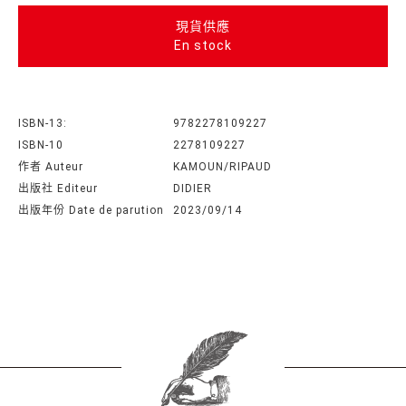
現貨供應
En stock
ISBN-13:
9782278109227
ISBN-10
2278109227
作者 Auteur
KAMOUN/RIPAUD
出版社 Editeur
DIDIER
出版年份 Date de parution
2023/09/14