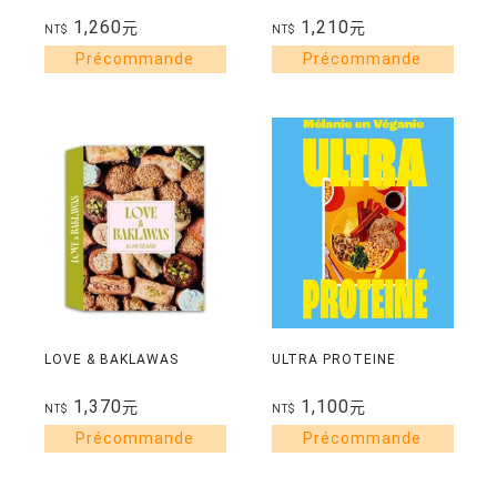
1,260
1,210
元
元
NT$
NT$
LOVE & BAKLAWAS
ULTRA PROTEINE
1,370
1,100
元
元
NT$
NT$