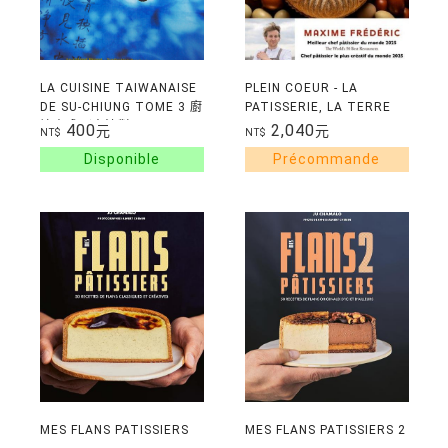
LA CUISINE TAIWANAISE
PLEIN COEUR - LA
DE SU-CHIUNG TOME 3 廚
PATISSERIE, LA TERRE
娘素瓊3(中法對
ET LES HOMMES : 60
400
2,040
元
元
NT$
NT$
照/FRANCAIS-CHINOIS)
RECETTES ET
REPORTAGES DE NOTRE
TERROIR
MES FLANS PATISSIERS
MES FLANS PATISSIERS 2