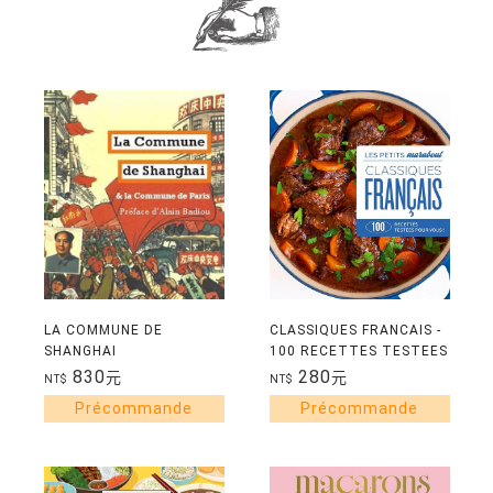
LA COMMUNE DE
CLASSIQUES FRANCAIS -
SHANGHAI
100 RECETTES TESTEES
POUR VOUS !
830
280
元
元
NT$
NT$