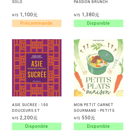
SOLO
PASSION BRUNCH
1,100
1,380
元
元
NT$
NT$
ASIE SUCREE - 100
MON PETIT CARNET
DOUCEURS ET
GOURMAND - PETITS
PATISSERIES
PLATS MAISON
2,200
550
元
元
NT$
NT$