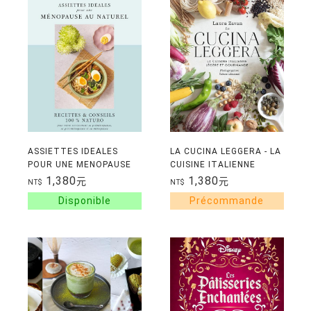
ASSIETTES IDEALES
LA CUCINA LEGGERA - LA
POUR UNE MENOPAUSE
CUISINE ITALIENNE
AU NATUREL - RECETTES
LEGERE ET GOURMANDE
1,380
1,380
元
元
NT$
NT$
& CONSEILS 100%
NATURO