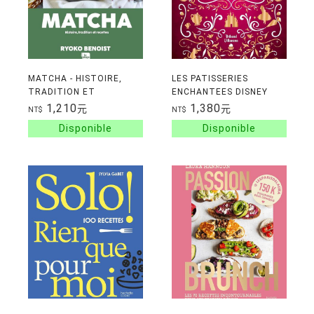
MATCHA - HISTOIRE,
LES PATISSERIES
TRADITION ET
ENCHANTEES DISNEY
RECETTES
1,210
1,380
元
元
NT$
NT$