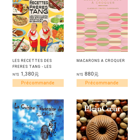
LES RECETTES DES
MACARONS A CROQUER
FRERES TANG - LES
PIONNIERS DES
1,380
880
元
元
NT$
NT$
EPICERIES ASIATIQUES
EN FRANCE