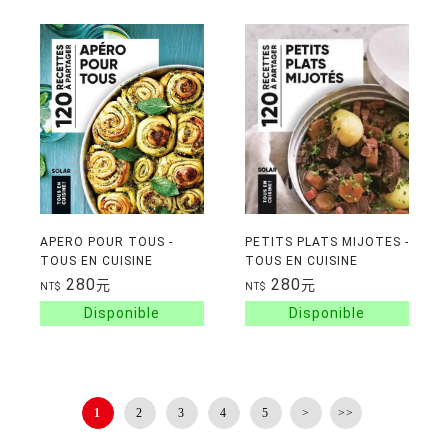
APERO POUR TOUS -
PETITS PLATS MIJOTES -
TOUS EN CUISINE
TOUS EN CUISINE
280
280
元
元
NT$
NT$
1
2
3
4
5
>
>>