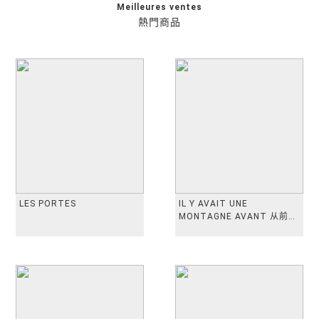
Meilleures ventes
熱門商品
LES PORTES
IL Y AVAIT UNE
MONTAGNE AVANT 从前有
座山