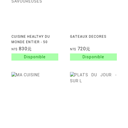
CUISINE HEALTHY DU
GATEAUX DECORES
MONDE ENTIER - 50
RECETTES SIMPLES,
830
720
元
元
NT$
NT$
SAINES ET
SAVOUREUSES