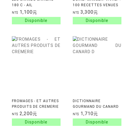
180 C - AIL
100 RECETTES VENUES
D'ISRAEL
1,100
3,300
元
元
NT$
NT$
FROMAGES - ET AUTRES
DICTIONNAIRE
PRODUITS DE CREMERIE
GOURMAND DU CANARD
D'APICIUS A LA PUREE DE
2,200
1,710
元
元
NT$
NT$
JOEL ROBUCHON