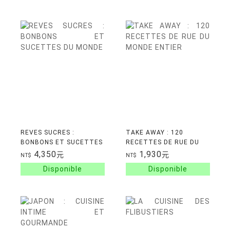
REVES SUCRES :
TAKE AWAY : 120
BONBONS ET SUCETTES
RECETTES DE RUE DU
DU MONDE
MONDE ENTIER
4,350
1,930
元
元
NT$
NT$