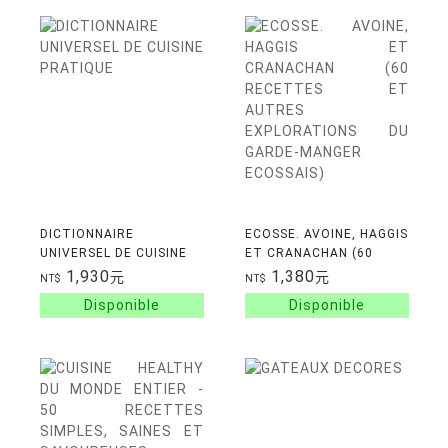
DICTIONNAIRE
ECOSSE. AVOINE, HAGGIS
UNIVERSEL DE CUISINE
ET CRANACHAN (60
PRATIQUE
RECETTES ET AUTRES
1,930
1,380
元
元
NT$
NT$
EXPLORATIONS DU
GARDE-MANGER
ECOSSAIS)