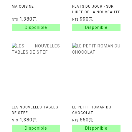
MA CUISINE
PLATS DU JOUR - SUR
L'IDEE DE LA NOUVEAUTE
EN CUISINE
1,380
990
元
元
NT$
NT$
LES NOUVELLES TABLES
LE PETIT ROMAN DU
DE STEF
CHOCOLAT
1,380
550
元
元
NT$
NT$