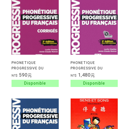
PHONETIQUE
PHONETIQUE
PROGRESSIVE DU
PROGRESSIVE DU
FRANCAIS
FRANCAIS
590
1,480
元
元
NT$
NT$
INTERMEDIAIRE (A2-B2)
INTERMEDIAIRE (A2-B2)
2E EDITION CORRIGES 解
+ CD 2E EDITION 題目本
答本