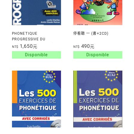
PHONETIQUE
停看聽 一 (書+2CD)
PROGRESSIVE DU
FRANCAIS - AVANCE (B2-
1,650
490
元
元
NT$
NT$
C1) + CD 題目本