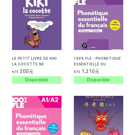
LE PETIT LIVRE DE KIKI
100% FLE - PHONETIQUE
LA COCOTTE NE
ESSENTIELLE DU
FRANCAIS B1/B2 - LIVRE
200
1,210
元
元
NT$
NT$
+ DIDIERFLE.APP