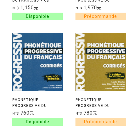
DU FRANCAIS + CD
PROGRESSIVE DU
AUDIO MP3 + CORRIGES
FRANCAIS - DEBUTANT
1,150
1,970
元
元
NT$
NT$
(A1) + CD 2E EDITION 題
目本
PHONETIQUE
PHONETIQUE
PROGRESSIVE DU
PROGRESSIVE DU
FRANCAIS - AVANCE (B2-
FRANCAIS - DEBUTANT
760
780
元
元
NT$
NT$
C1) CORRIGES 解答本
(A1) 2E EDITION
CORRIGES 解答本