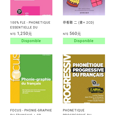
100% FLE - PHONETIQUE
停看聽 二 (書+ 2CD)
ESSENTIELLE DU
FRANCAIS A1/A2 - LIVRE
1,250
560
元
元
NT$
NT$
+ DIDIERFLE.APP
FOCUS - PHONIE-GRAPHIE
PHONETIQUE