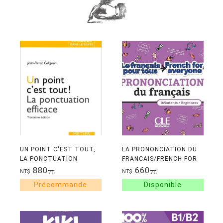
UN POINT C'EST TOUT,
LA PRONONCIATION DU
LA PONCTUATION
FRANCAIS/FRENCH FOR
EFFICACE
EVERYONE NIVEAU A1-A2
880
660
元
元
NT$
NT$