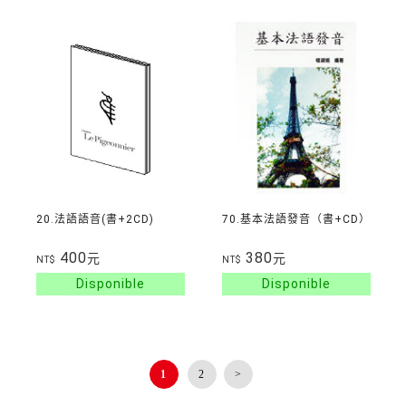
20.法語語音(書+2CD)
70.基本法語發音（書+CD）
400
380
元
元
NT$
NT$
1
2
>