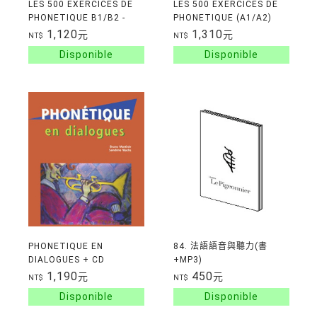
LES 500 EXERCICES DE
LES 500 EXERCICES DE
PHONETIQUE B1/B2 -
PHONETIQUE (A1/A2)
LIVRE + CORRIGES
1,120
1,310
元
元
NT$
NT$
INTEGRES + CD AUDIO
MP3
PHONETIQUE EN
84. 法語語音與聽力(書
DIALOGUES + CD
+MP3)
DEBUTANT
1,190
450
元
元
NT$
NT$