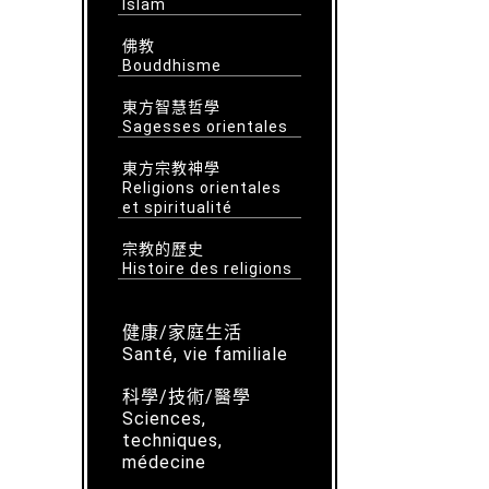
lslam
佛教
Bouddhisme
東方智慧哲學
Sagesses orientales
東方宗教神學
Religions orientales
et spiritualité
宗教的歷史
Histoire des religions
健康/家庭生活
Santé, vie familiale
科學/技術/醫學
Sciences,
techniques,
médecine