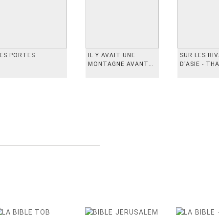
ES PORTES
IL Y AVAIT UNE
SUR LES RI
MONTAGNE AVANT
D'ASIE - TH
从前有座山
INDONESIE,
VIETN