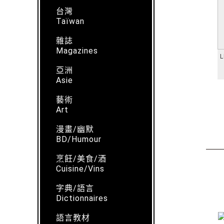
台灣
Taïwan
雜誌
Magazines
L
亞洲
Asie
藝術
Art
漫畫/幽默
BD/Humour
烹飪/美食/酒
Cuisine/Vins
字典/語言
Dictionnaires
語言教材