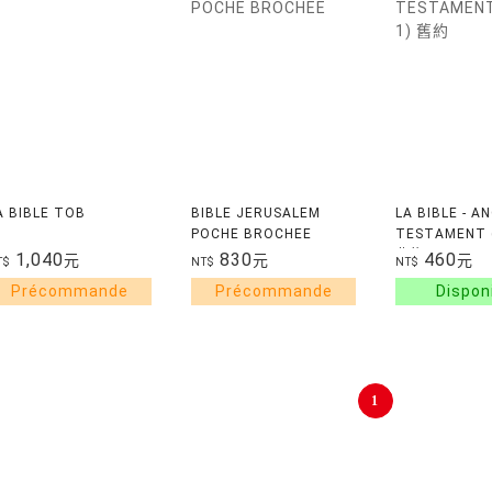
A BIBLE TOB
BIBLE JERUSALEM
LA BIBLE - A
POCHE BROCHEE
TESTAMENT 
舊約
1,040
830
460
元
元
元
T$
NT$
NT$
1