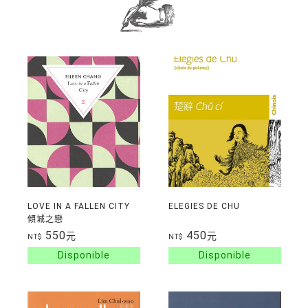
LOVE IN A FALLEN CITY
ELEGIES DE CHU
傾城之戀
550
450
元
元
NT$
NT$