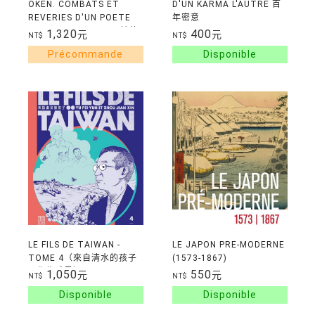
OKEN. COMBATS ET
D'UN KARMA L'AUTRE 百
REVERIES D'UN POETE
年密意
TAIWANAIS (OKEN：詩的
1,320
400
元
元
NT$
NT$
端倪)
LE FILS DE TAIWAN -
LE JAPON PRE-MODERNE
TOME 4（來自清水的孩子
(1573-1867)
4:化作千風）
1,050
550
元
元
NT$
NT$