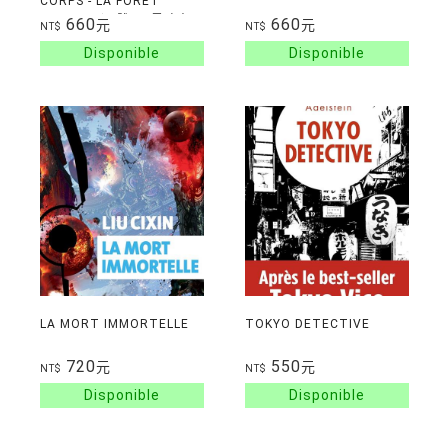
CORPS - LA FORET
SOMBRE (三體II：黑暗森
660
660
元
元
NT$
NT$
林)
LA MORT IMMORTELLE
TOKYO DETECTIVE
720
550
元
元
NT$
NT$