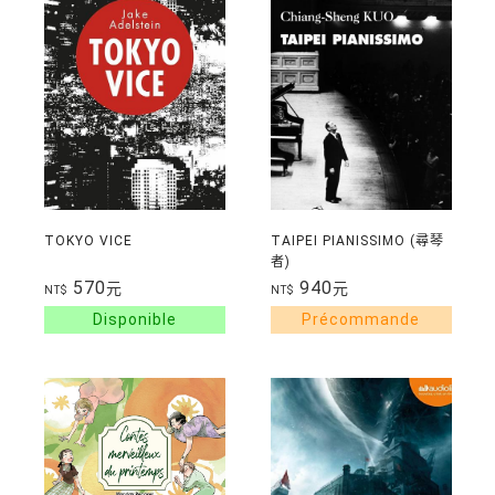
TOKYO VICE
TAIPEI PIANISSIMO (尋琴
者)
570
940
元
元
NT$
NT$