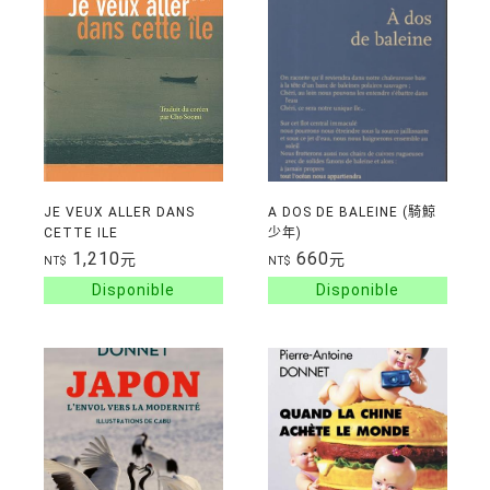
JE VEUX ALLER DANS
A DOS DE BALEINE (騎鯨
CETTE ILE
少年)
1,210
660
元
元
NT$
NT$