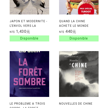
JAPON ET MODERNITE -
QUAND LA CHINE
L'ENVOL VERS LA
ACHETE LE MONDE
MODERNITE
1,430
440
元
元
NT$
NT$
LE PROBLEME A TROIS
NOUVELLES DE CHINE