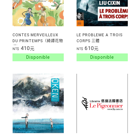
CONTES MERVEILLEUX
LE PROBLEME A TROIS
DU PRINTEMPS（綺譚花物
CORPS 三體
語）
410
610
元
元
NT$
NT$