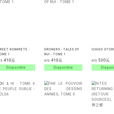
WEET KONKRETE -
DRONERS - TALES OF
ICHIGO STOR
OME 1
NUI - TOME 1
410
410
530
元
元
元
T$
NT$
NT$