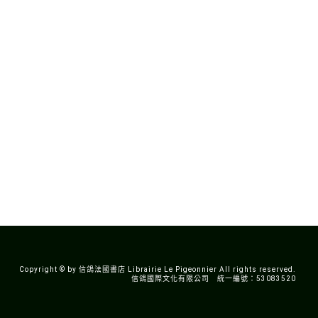
Copyright © by 信鴿法國書店 Librairie Le Pigeonnier All rights reserved.
信鴿國際文化有限公司 統一編號：53083520