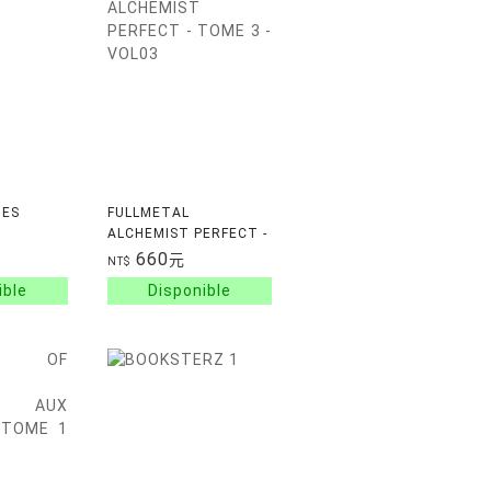
IES
FULLMETAL
ALCHEMIST PERFECT -
TOME 3 - VOL03
660
元
NT$