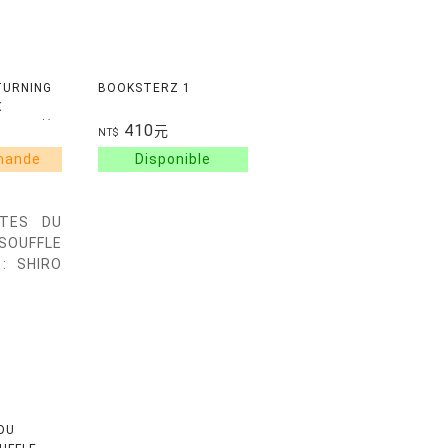
TURNING
BOOKSTERZ 1
X
OME 1 神
410
元
NT$
DU