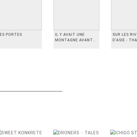
ES PORTES
IL Y AVAIT UNE
SUR LES RI
MONTAGNE AVANT
D'ASIE - TH
从前有座山
INDONESIE,
VIETN