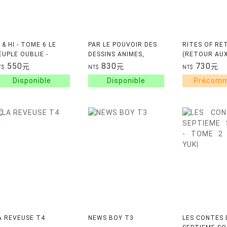
I & HI - TOME 6 LE
PAR LE POUVOIR DES
RITES OF RE
EUPLE OUBLIE -
DESSINS ANIMES,
(RETOUR AU
OL06
TOME 0
SOURCES), T
550
830
730
元
元
元
T$
NT$
NT$
之鄉
A REVEUSE T4
NEWS BOY T3
LES CONTES 