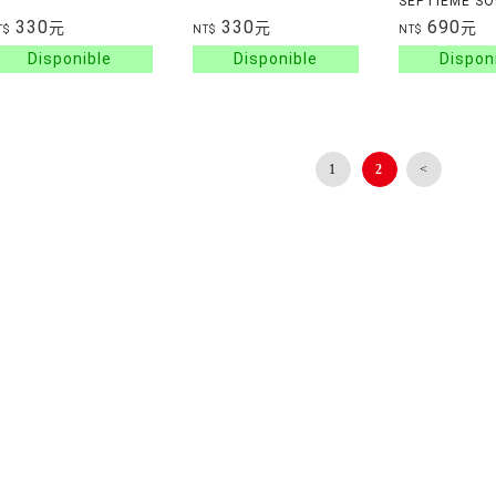
SEPTIEME SO
TOME 2 : SHI
330
330
690
元
元
元
T$
NT$
NT$
1
2
<