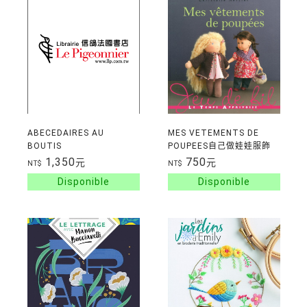
ABECEDAIRES AU
MES VETEMENTS DE
BOUTIS
POUPEES自己做娃娃服飾
1,350
750
元
元
NT$
NT$