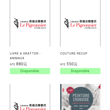
LIVRE A GRATTER -
COUTURE RECUP
ANIMAUX
880
550
元
元
NT$
NT$