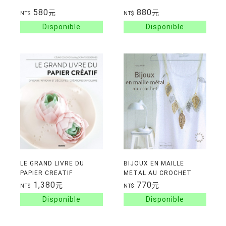
580
880
元
元
NT$
NT$
LE GRAND LIVRE DU
BIJOUX EN MAILLE
PAPIER CREATIF
METAL AU CROCHET
1,380
770
元
元
NT$
NT$