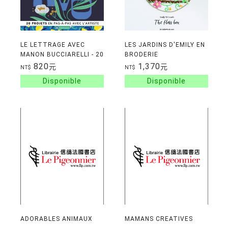
LE LETTRAGE AVEC
LES JARDINS D'EMILY EN
MANON BUCCIARELLI - 20
BRODERIE
PROJETS EN PAS-A-PAS
TRADITIONNELLE
820
1,370
元
元
NT$
NT$
AVEC L'ARTISTE
ADORABLES ANIMAUX
MAMANS CREATIVES