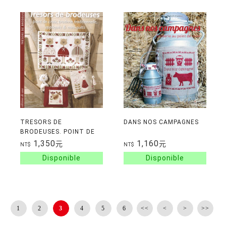
TRESORS DE
DANS NOS CAMPAGNES
BRODEUSES. POINT DE
CROIX, BRODERIE
1,350
1,160
元
元
NT$
NT$
TRADITIONNELLE,
APPLIQUES ET MINI-
QUILTS.
1
2
3
4
5
6
<<
<
>
>>