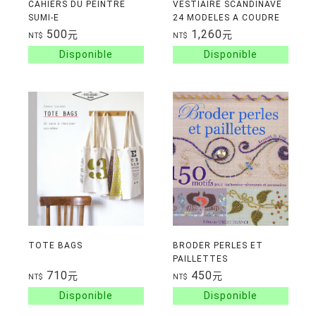
CAHIERS DU PEINTRE
VESTIAIRE SCANDINAVE
SUMI-E
24 MODELES A COUDRE
CHICS ET ESSENTIELS
500
1,260
元
元
NT$
NT$
PATRONS A TAILLE
REELLE 36 A 42
TOTE BAGS
BRODER PERLES ET
PAILLETTES
710
450
元
元
NT$
NT$