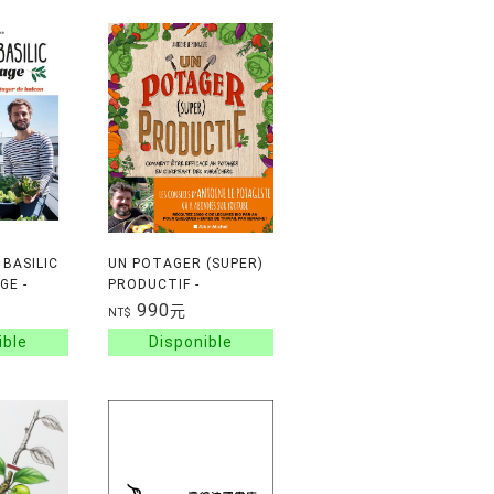
BASILIC
UN POTAGER (SUPER)
GE -
PRODUCTIF -
REUSSIR
COMMENT ETRE
990
元
NT$
GER DE
EFFICACE AU POTAGER
EN S'INSPIRANT DES
MARAICHERS