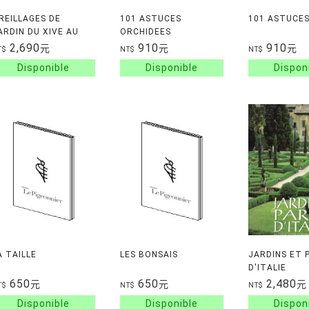
REILLAGES DE
101 ASTUCES
101 ASTUCES
ARDIN DU XIVE AU
ORCHIDEES
XE SIECLE
2,690
910
910
元
元
元
T$
NT$
NT$
A TAILLE
LES BONSAIS
JARDINS ET 
D'ITALIE
650
650
2,480
元
元
元
T$
NT$
NT$