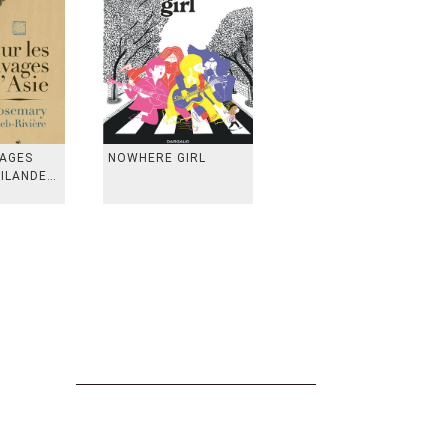
VAGES
NOWHERE GIRL
AILANDE,
 TAIWAN,