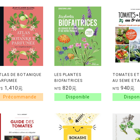
TLAS DE BOTANIQUE
LES PLANTES
TOMATES ET 
ARFUMEE
BIOFAITRICES
AU 5EME ETA
TOUT POUR 
1,410
820
940
元
元
元
T$
NT$
NT$
VOTRE POTA
BALCON