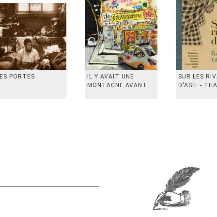
ES PORTES
IL Y AVAIT UNE
SUR LES RI
MONTAGNE AVANT
D'ASIE - TH
从前有座山
INDONESIE,
VIETN