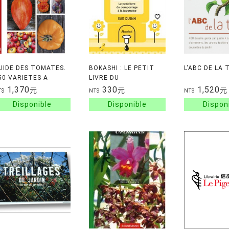
UIDE DES TOMATES.
BOKASHI : LE PETIT
L'ABC DE LA 
50 VARIETES A
LIVRE DU
ULTIVER ET
COMPOSTAGE A LA
1,370
330
1,520
元
元
元
T$
NT$
NT$
EGUSTER
JAPONAISE