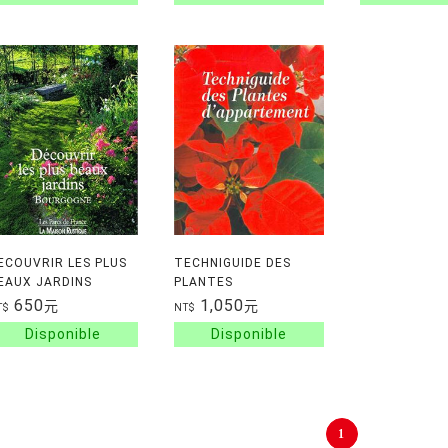
ECOUVRIR LES PLUS
TECHNIGUIDE DES
EAUX JARDINS
PLANTES
OURGOGNE
D'APPARTEMENT
650
1,050
元
元
T$
NT$
1