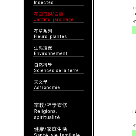
Insectes
T
花園景觀/園藝
J
Jardins, jardinage
X
N
花草系列
Fleurs, plantes
生態環保
Environnement
自然科學
Sciences de la terre
天文學
Astronomie
宗教/神學靈修
Religions,
L
spiritualité
N
健康/家庭生活
Santé, vie familiale