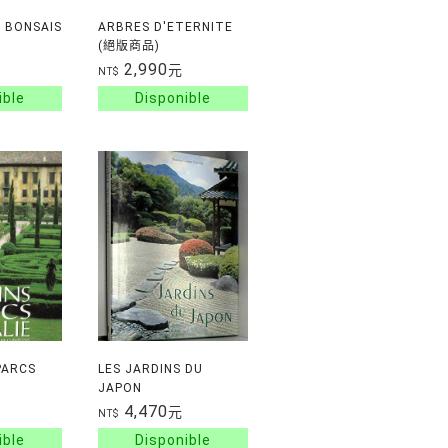
 BONSAIS
ARBRES D'ETERNITE
(絕版商品)
2,990
元
NT$
PARCS
LES JARDINS DU
JAPON
4,470
元
NT$