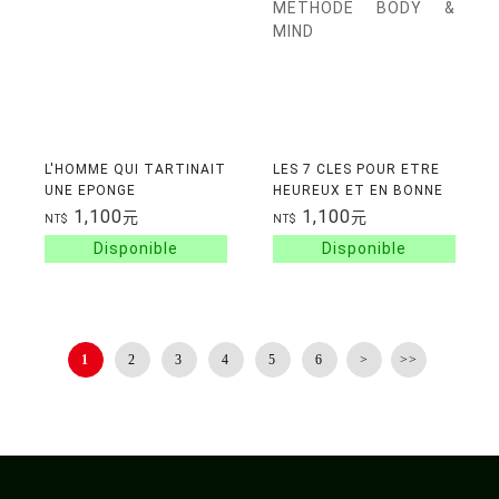
L'HOMME QUI TARTINAIT
LES 7 CLES POUR ETRE
UNE EPONGE
HEUREUX ET EN BONNE
SANTE - LA METHODE
1,100
1,100
元
元
NT$
NT$
BODY & MIND
1
2
3
4
5
6
>
>>