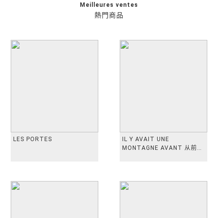
Meilleures ventes
熱門商品
LES PORTES
IL Y AVAIT UNE
MONTAGNE AVANT 从前有
座山