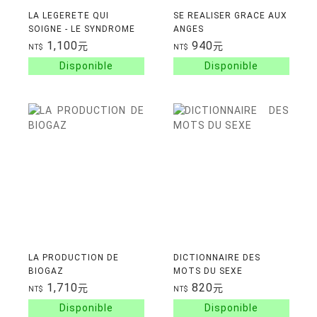
LA LEGERETE QUI
SE REALISER GRACE AUX
SOIGNE - LE SYNDROME
ANGES
DE L'ECLIPSE
1,100
940
元
元
NT$
NT$
LA PRODUCTION DE
DICTIONNAIRE DES
BIOGAZ
MOTS DU SEXE
1,710
820
元
元
NT$
NT$