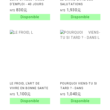
D'EMPLOI - 40 JOURS
SALUTATIONS
POUR VOUS DETENDRE
830
1,930
元
元
NT$
NT$
LE FROID, L'ART DE
POURQUOI VIENS-TU SI
VIVRE EN BONNE SANTE
TARD ? - DANS
! - UN VERITABLE
L'INTIMITE DES
1,100
1,040
元
元
NT$
NT$
CHEMIN DE BIEN-ETRE,
MATERNITES TARDIVES
DE JOIE ET DE SANTE, A