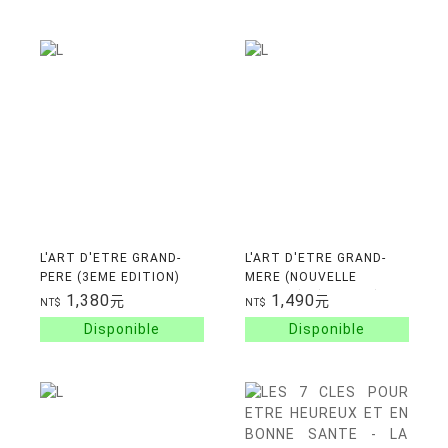
L'ART D'ETRE GRAND-
L'ART D'ETRE GRAND-
PERE (3EME EDITION)
MERE (NOUVELLE
EDITION) - (BROCHE)
1,380
1,490
元
元
NT$
NT$