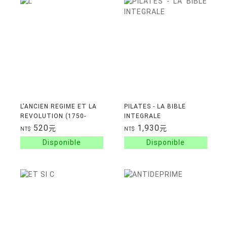
L'ANCIEN REGIME ET LA
PILATES - LA BIBLE
REVOLUTION (1750-
INTEGRALE
1815), TOME 1
520
1,930
元
元
NT$
NT$