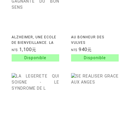
ALZHEIMER, UNE ECOLE
AU BONHEUR DES
DE BIENVEILLANCE. LA
VULVES
STRATEGIE GAGNANTE
1,100
940
元
元
NT$
NT$
DU BON SENS