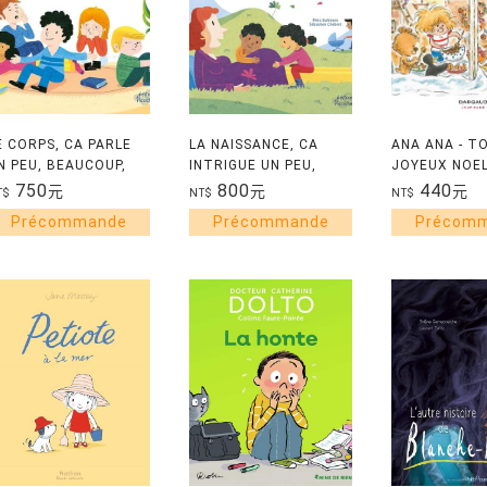
E CORPS, CA PARLE
LA NAISSANCE, CA
ANA ANA - TO
N PEU, BEAUCOUP,
INTRIGUE UN PEU,
JOYEUX NOE
NORMEMENT
BEAUCOUP,
750
800
440
元
元
元
T$
NT$
NT$
ENORMEMENT...