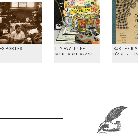
ES PORTES
IL Y AVAIT UNE
SUR LES RI
MONTAGNE AVANT
D'ASIE - TH
从前有座山
INDONESIE,
VIETN