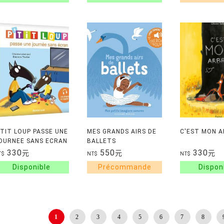
'TIT LOUP PASSE UNE
MES GRANDS AIRS DE
C'EST MON 
OURNEE SANS ECRAN
BALLETS
330
550
330
元
元
元
T$
NT$
NT$
1
2
3
4
5
6
7
8