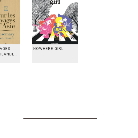
VAGES
NOWHERE GIRL
AILANDE,
 TAIWAN,