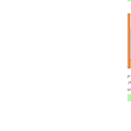
P
J
N