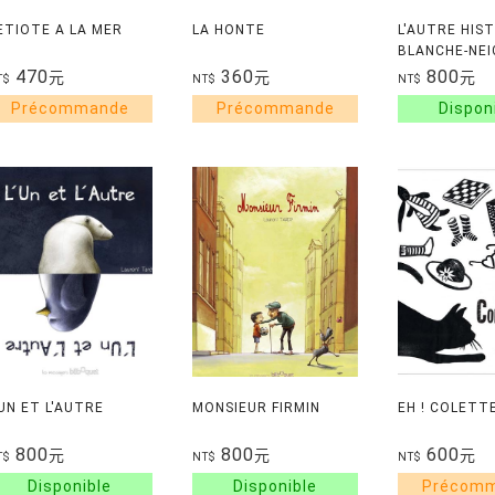
ETIOTE A LA MER
LA HONTE
L'AUTRE HIS
BLANCHE-NEI
470
360
800
元
元
元
T$
NT$
NT$
'UN ET L'AUTRE
MONSIEUR FIRMIN
EH ! COLETT
800
800
600
元
元
元
T$
NT$
NT$