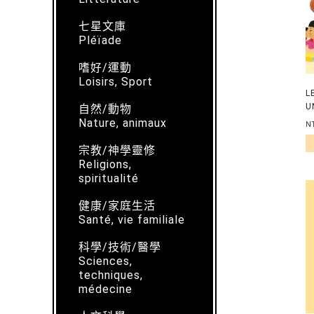
七星文庫
Pléïade
嗜好/運動
Loisirs, Sport
L
U
自然/動物
E
Nature, animaux
N
宗教/神學靈修
Religions,
spiritualité
健康/家庭生活
Santé, vie familiale
科學/技術/醫學
Sciences,
techniques,
médecine