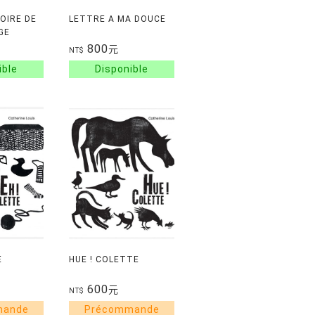
TOIRE DE
LETTRE A MA DOUCE
GE
800
元
NT$
E
HUE ! COLETTE
600
元
NT$