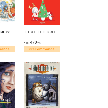
ME 22 -
PETIOTE FETE NOEL
L
470
元
NT$