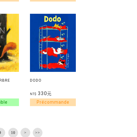
ARBRE
DODO
330
元
NT$
9
10
>
>>