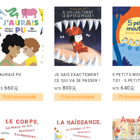
'AURAIS PU
JE SAIS EXACTEMENT
5 PETITS MO
CE QUI VA SE PASSER !
T01 - 5 PETI
MOUTONS
660
800
640
元
元
元
T$
NT$
NT$