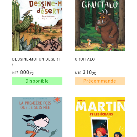
DESSINE-MOI UN DESERT
GRUFFALO
!
800
310
元
元
NT$
NT$