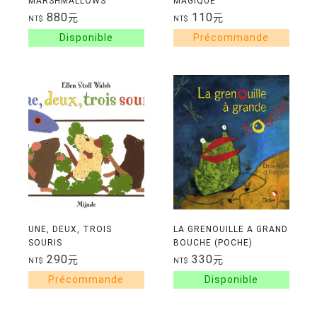
MARSHMALLOWS
MAGIQUE
880
110
元
元
NT$
NT$
UNE, DEUX, TROIS
LA GRENOUILLE A GRAND
SOURIS
BOUCHE (POCHE)
290
330
元
元
NT$
NT$