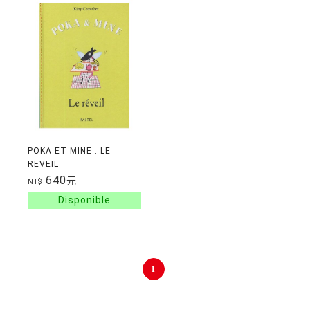
POKA ET MINE : LE
REVEIL
640
元
NT$
1