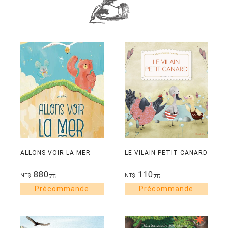
ALLONS VOIR LA MER
LE VILAIN PETIT CANARD
880
110
元
元
NT$
NT$