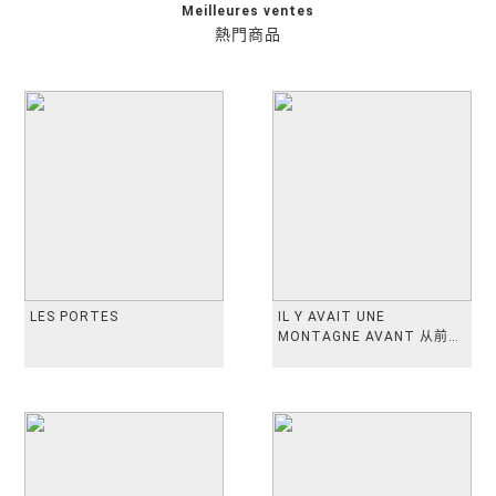
Meilleures ventes
熱門商品
LES PORTES
IL Y AVAIT UNE
MONTAGNE AVANT 从前有
座山