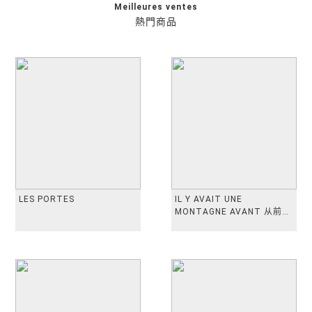
Meilleures ventes
熱門商品
LES PORTES
IL Y AVAIT UNE
MONTAGNE AVANT 从前有
座山