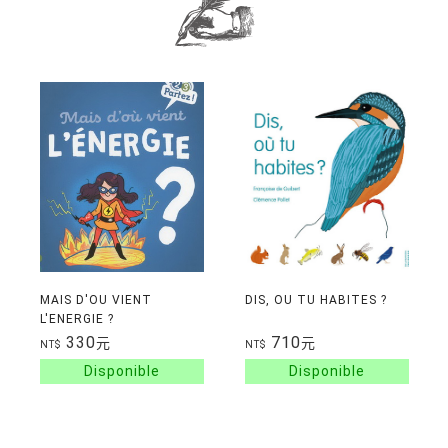
MAIS D'OU VIENT
DIS, OU TU HABITES ?
L'ENERGIE ?
330
710
元
元
NT$
NT$