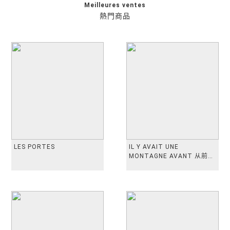
Meilleures ventes
熱門商品
LES PORTES
IL Y AVAIT UNE
MONTAGNE AVANT 从前有
座山