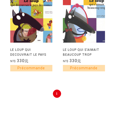
LE LOUP QUI
LE LOUP QUI S'AIMAIT
DECOUVRAIT LE PAYS
BEAUCOUP TROP
DES CONTES (MES PTITS
330
330
元
元
NT$
NT$
ALBUMS)(小本精裝)
1