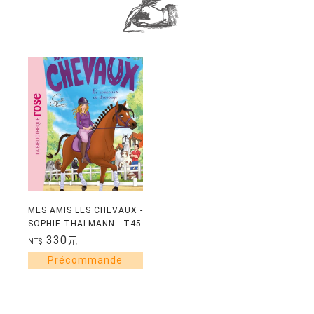
MES AMIS LES CHEVAUX -
SOPHIE THALMANN - T45
- MES AMIS LES CHEVAUX
330
元
NT$
45 - LE CONCOURS DE
DRESSAGE