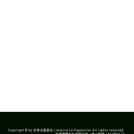
Copyright © by 信鴿法國書店 Librairie Le Pigeonnier All rights reserved.