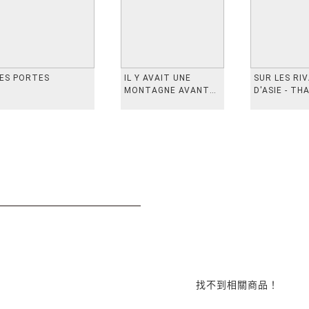
ES PORTES
IL Y AVAIT UNE
SUR LES RI
MONTAGNE AVANT
D'ASIE - TH
从前有座山
INDONESIE,
VIETN
找不到相關商品！