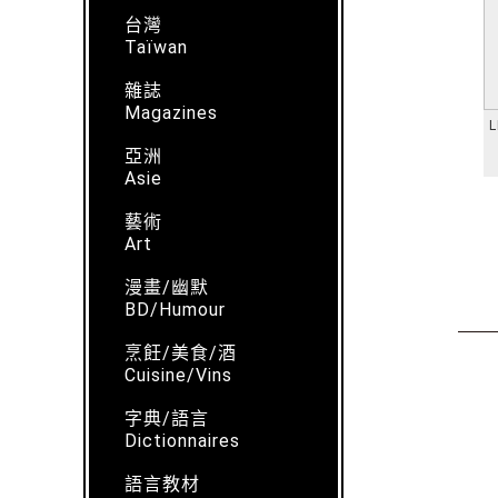
台灣
Taïwan
雜誌
Magazines
L
亞洲
Asie
藝術
Art
漫畫/幽默
BD/Humour
烹飪/美食/酒
Cuisine/Vins
字典/語言
Dictionnaires
語言教材