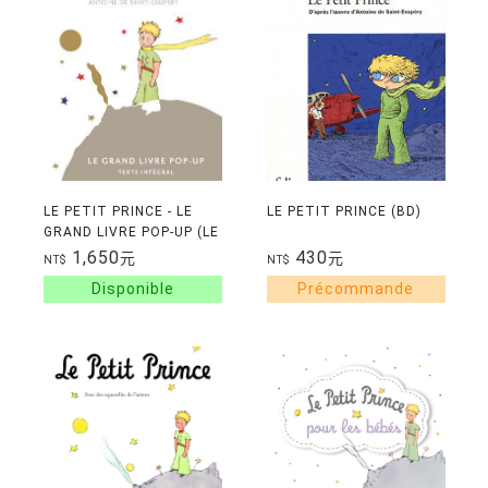
LE PETIT PRINCE - LE
LE PETIT PRINCE (BD)
GRAND LIVRE POP-UP (LE
GRAND LIVRE POP-UP
1,650
430
元
元
NT$
NT$