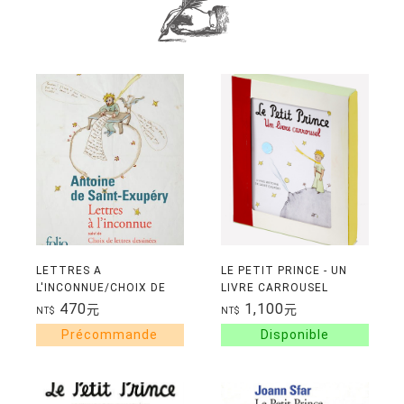
LETTRES A
LE PETIT PRINCE - UN
L'INCONNUE/CHOIX DE
LIVRE CARROUSEL
LETTRES DESSINEES
470
1,100
元
元
NT$
NT$