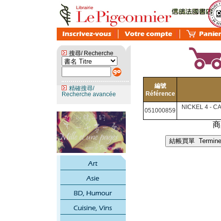
搜尋/ Recherche
編號
精確搜尋/
Référence
Recherche avancée
NICKEL 4 - C
051000859
商